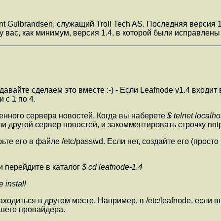
Arnt Gulbrandsen, служащий Troll Tech AS. Последняя версия 
 у вас, как минимум, версия 1.4, в которой были исправлен
авайте сделаем это вместе :-) - Если Leafnode v1.4 входит
с 1 по 4.
щенного сервера новостей. Когда вы наберете
$ telnet localho
другой сервер новостей, и закомментировать строчку nntp в
рьте его в файле /etc/passwd. Если нет, создайте его (прост
и перейдите в каталог
$ cd leafnode-1.4
 install
 находиться в другом месте. Например, в /etc/leafnode, есл
ашего провайдера.