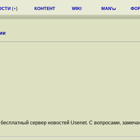
ОСТИ
(
+
)
КОНТЕНТ
WIKI
MAN'ы
ФО
ии
беcплатный сервер новостей Usenet. С вопросами, замечан