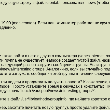
едующую строку в файл crontab пользователя news (чтобы из
 в 19:00 (man crontab). Если ваш компьютер работает не кру
медленно.
акже войти в него с другого компьютера (через Internet, лок
и группа не существует, leafnode создает пустой файл, наз
tch в следующий раз, он загрузит сообщения группы. Если гр
ool/news/interesting.groups. Аналогично, если вы случайно 
 хотите загружать сообщения этой группы в течении следую
 три недели и продолжать получать новости? К сожалению, в
eafnode. Просто установите время в секундах в константа
 ночь "touch /var/spool/news/interesting.groups/*".
те в файл /usr/lib/leafnode/groupinfo, где найдете короткое
р, захотите почитать новую группу), просто удалите файл /v