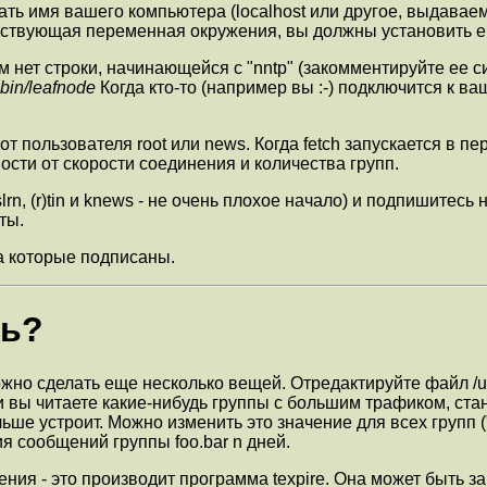
жать имя вашего компьютера (localhost или другое, выдава
оответствующая переменная окружения, вы должны установить 
 нем нет строки, начинающейся с "nntp" (закомментируйте ее
sbin/leafnode
Когда кто-то (например вы :-) подключится к в
 от пользователя root или news. Когда fetch запускается в п
ости от скорости соединения и количества групп.
n, (r)tin и knews - не очень плохое начало) и подпишитесь
ты.
 на которые подписаны.
ть?
но сделать еще несколько вещей. Отредактируйте файл /usr
ли вы читаете какие-нибудь группы с большим трафиком, с
ьше устроит. Можно изменить это значение для всех групп ("
ия сообщений группы foo.bar n дней.
ия - это производит программа texpire. Она может быть зап