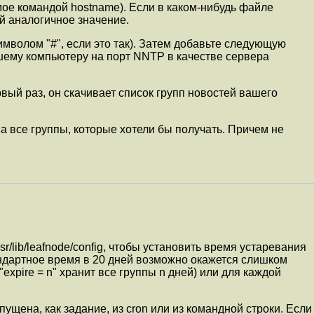
емое командой hostname). Если в каком-нибудь файле
ей аналогичное значение.
 символом "#", если это так). Затем добавьте следующую
ашему компьютеру на порт NNTP в качестве сервера
ервый раз, он скачивает список групп новостей вашего
 на все группы, которые хотели бы получать. Причем не
/lib/leafnode/config, чтобы установить время устаревания
тандартное время в 20 дней возможно окажется слишком
expire = n" хранит все группы n дней) или для каждой
ущена, как задание, из cron или из командной строки. Если