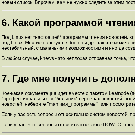
новый список. Впрочем, вам не нужно следить за этим посто
6. Какой программой чтен
Под Linux нет *настоящей* программы чтения новостей, впр
под Linux. Многие пользуются trn, nn и др., так что може
нестабильный, с маленькими возможностями и иногда соз
В любом случае, knews - это неплохая отправная точка, ч
7. Где мне получить доп
Кое-какая документация идет вместе с пакетом Leafnode 
"профессиональных" и "больших" серверах новостей, посм
новостей, наберите "man имя_программы", или посмотрите 
Если у вас есть вопросы относительно систем новостей, п
Если у вас есть вопросы относительно этого HOWTO, прос