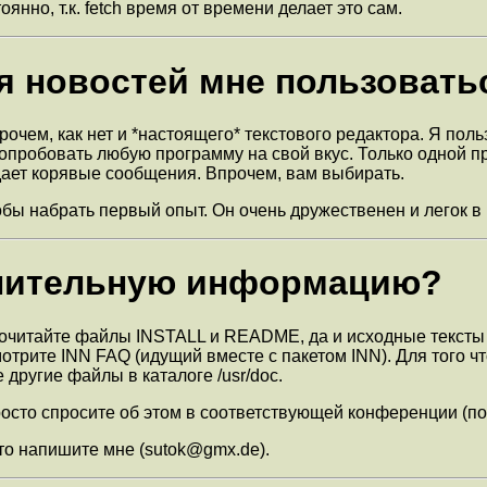
янно, т.к. fetch время от времени делает это сам.
ия новостей мне пользовать
очем, как нет и *настоящего* текстового редактора. Я поль
те попробовать любую программу на свой вкус. Только одной 
дает корявые сообщения. Впрочем, вам выбирать.
тобы набрать первый опыт. Он очень дружественен и легок в
олнительную информацию?
(почитайте файлы INSTALL и README, да и исходные тексты 
отрите INN FAQ (идущий вместе с пакетом INN). Для того 
другие файлы в каталоге /usr/doc.
росто спросите об этом в соответствующей конференции (пос
то напишите мне (sutok@gmx.de).