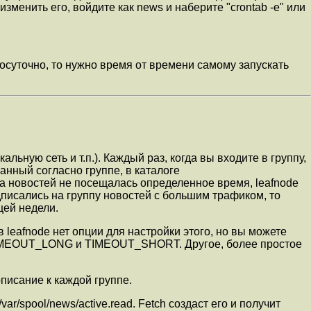
менить его, войдите как news и наберите "crontab -e" или
глосуточно, то нужно время от времени самому запускать
альную сеть и т.п.). Каждый раз, когда вы входите в группу,
ванный согласно группе, в каталоге
уппа новостей не посещалась определенное время, leafnode
подписались на группу новостей с большим трафиком, то
щей недели.
 leafnode нет опции для настройки этого, но вы можете
х TIMEOUT_LONG и TIMEOUT_SHORT. Другое, более простое
 описание к каждой группе.
ar/spool/news/active.read. Fetch создаст его и получит