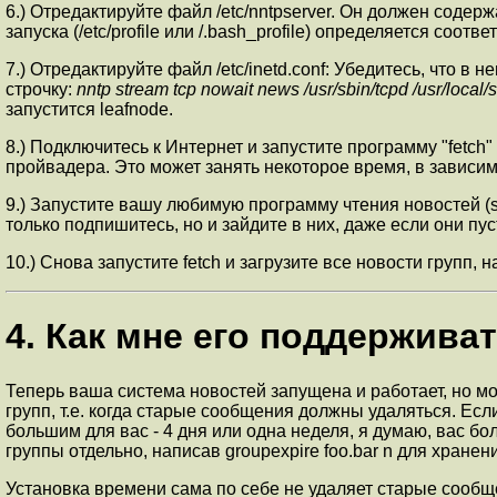
6.) Отредактируйте файл /etc/nntpserver. Он должен содер
запуска (/etc/profile или /.bash_profile) определяется с
7.) Отредактируйте файл /etc/inetd.conf: Убедитесь, что в
строчку:
nntp stream tcp nowait news /usr/sbin/tcpd /usr/local/
запустится leafnode.
8.) Подключитесь к Интернет и запустите программу "fetch"
пройвадера. Это может занять некоторое время, в зависим
9.) Запустите вашу любимую программу чтения новостей (slr
только подпишитесь, но и зайдите в них, даже если они пус
10.) Снова запустите fetch и загрузите все новости групп,
4. Как мне его поддержива
Теперь ваша система новостей запущена и работает, но мож
групп, т.е. когда старые сообщения должны удаляться. Ес
большим для вас - 4 дня или одна неделя, я думаю, вас бол
группы отдельно, написав groupexpire foo.bar n для хранен
Установка времени сама по себе не удаляет старые сообщен