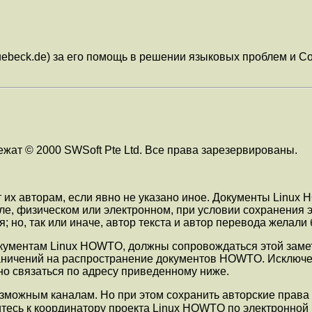
ebeck.de) за его помощь в решении языковых проблем и Corne
ежат © 2000 SWSoft Pte Ltd. Все права зарезервированы.
х авторам, если явно не указано иное. Документы Linux 
, физическом или электронном, при условии сохранения эт
но, так или иначе, автор текста и автор перевода желали б
ументам Linux HOWTO, должны сопровождаться этой заметк
ничений на распространение документов HOWTO. Исключен
о связаться по адресу приведенному ниже.
зможным каналам. Но при этом сохранить авторские права
тесь к координатору проекта Linux HOWTO по электронной 