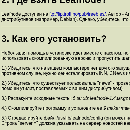
Leafnode доступен на
ftp://ftp.troll.no/pub/freebies/
. Автор - 
дистрибутивов (например, Debian). Однако, убедитесь, что
3. Как его установить?
Небольшая помощь в установке идет вместе с пакетом, но д
использовать скомпилированную версию и пропустить шаги 
1.) Убедитесь, что на вашем компьютере нет другого запу
противном случае, нужно деинсталлировать INN, CNews или 
2.) Убедитесь, что существует пользователь "news" - прове
помощи утилит, поставляемых с вашим дистрибутивом).
3.) Распакуйте исходные тексты:
$ tar xfz leafnode-1.4.tar.gz
4.) Скомпилируйте программу и установите ее
$ make; make
5.) Отредактируйте файл /usr/lib/leafnode/config (он может
Строка "server =" должна указывать на сервер новостей в