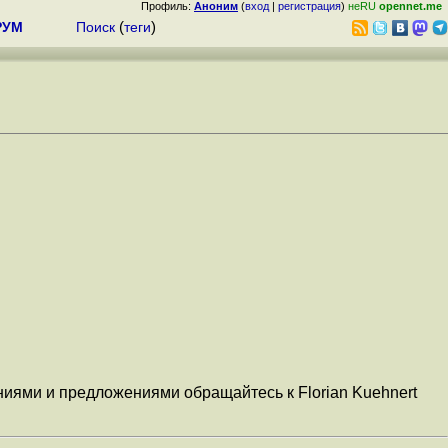
Профиль:
Аноним
(
вход
|
регистрация
)
неRU
opennet.me
РУМ
Поиск
(
теги
)
иями и предложениями обращайтесь к Florian Kuehnert