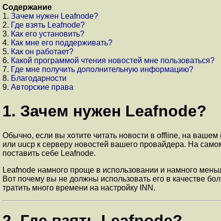
Содержание
1.
Зачем нужен Leafnode?
2.
Где взять Leafnode?
3.
Как его установить?
4.
Как мне его поддерживать?
5.
Как он работает?
6.
Какой программой чтения новостей мне пользоваться?
7.
Где мне получить дополнительную информацию?
8.
Благодарности
9.
Авторские права
1. Зачем нужен Leafnode?
Обычно, если вы хотите читать новости в offline, на ваше
или uucp к серверу новостей вашего провайдера. На самом
поставить себе Leafnode.
Leafnode намного проще в использовании и намного меньш
Вот почему вы не должны использовать его в качестве бо
тратить много времени на настройку INN.
2. Где взять Leafnode?