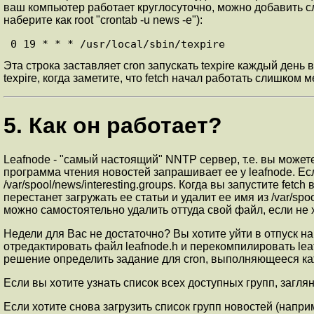
ваш компьютер работает круглосуточно, можно добавить сл
наберите как root "crontab -u news -e"):
0 19 * * * /usr/local/sbin/texpire
Эта строка заставляет cron запускать texpire каждый день
texpire, когда заметите, что fetch начал работать слишком 
5. Как он работает?
Leafnode - "самый настоящий" NNTP сервер, т.е. вы можете т
программа чтения новостей запрашивает ее у leafnode. Есл
/var/spool/news/interesting.groups. Когда вы запустите fe
перестанет загружать ее статьи и удалит ее имя из /var/sp
можно самостоятельно удалить оттуда свой файл, если не
Недели для Вас не достаточно? Вы хотите уйти в отпуск на
отредактировать файл leafnode.h и перекомпилировать l
решение определить задание для cron, выполняющееся каждую
Если вы хотите узнать список всех доступных групп, загляни
Если хотите снова загрузить список групп новостей (наприме