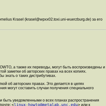
lius Krasel (krasel@wpxx02.toxi.uni-wuerzburg.de) за его
HOWTO, а также их переводы, могут быть воспроизведены и
ой заметки об авторских правах на всех копиях.
ы знать о таких дистрибутивах.
ой об авторских правах. Это делается в целях
ия могут составить случаи получения специального
 и быть уведомленными о всех планах распространения
<
linux-howto@metalab.unc.edu
>
почте:
или к