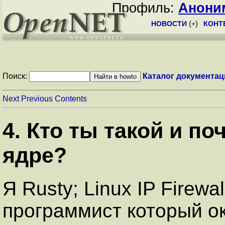
Профиль:
Анони
НОВОСТИ
(
+
)
КОНТ
Поиск:
Каталог документац
Next
Previous
Contents
4. Кто ты такой и п
ядре?
Я Rusty; Linux IP Firewa
программист который о