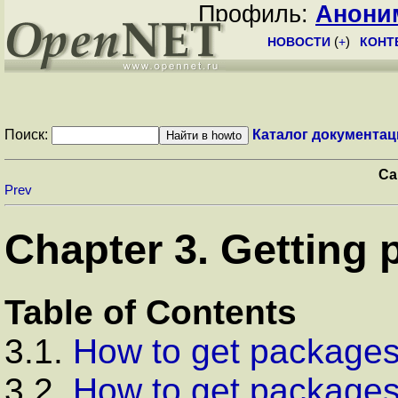
Профиль:
Анони
НОВОСТИ
(
+
)
КОНТ
Поиск:
Каталог документац
Ca
Prev
Chapter 3. Getting
Table of Contents
3.1.
How to get packages
3.2.
How to get package