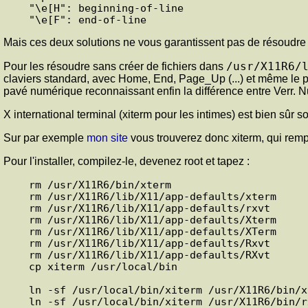
"\e[H": beginning-of-line

Mais ces deux solutions ne vous garantissent pas de résoudre t
/usr/X11R6/
Pour les résoudre sans créer de fichiers dans
claviers standard, avec Home, End, Page_Up (...) et même le p
pavé numérique reconnaissant enfin la différence entre Verr. N
X international terminal (xiterm pour les intimes) est bien sûr s
Sur par exemple
mon site
vous trouverez donc xiterm, qui rempl
Pour l'installer, compilez-le, devenez root et tapez :
rm /usr/X11R6/bin/xterm

rm /usr/X11R6/lib/X11/app-defaults/xterm

rm /usr/X11R6/lib/X11/app-defaults/rxvt

rm /usr/X11R6/lib/X11/app-defaults/Xterm

rm /usr/X11R6/lib/X11/app-defaults/XTerm

rm /usr/X11R6/lib/X11/app-defaults/Rxvt

rm /usr/X11R6/lib/X11/app-defaults/RXvt

cp xiterm /usr/local/bin

ln -sf /usr/local/bin/xiterm /usr/X11R6/bin/xt