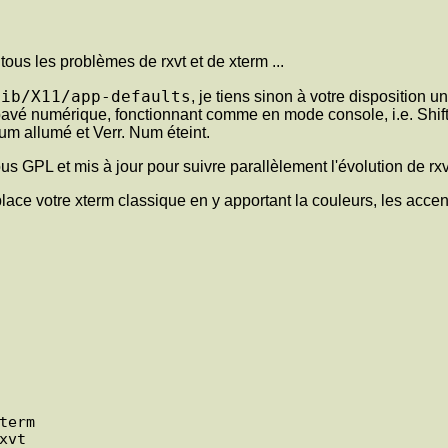
ous les problèmes de rxvt et de xterm ...
lib/X11/app-defaults
, je tiens sinon à votre disposition
avé numérique, fonctionnant comme en mode console, i.e. Shift-
um allumé et Verr. Num éteint.
ous GPL et mis à jour pour suivre parallèlement l'évolution de rxv
ace votre xterm classique en y apportant la couleurs, les accen
erm
