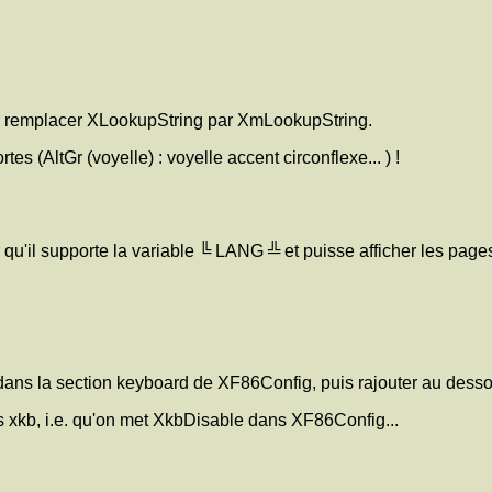
pour remplacer XLookupString par XmLookupString.
tes (AltGr (voyelle) : voyelle accent circonflexe... ) !
 qu'il supporte la variable ╚ LANG ╩ et puisse afficher les page
ns la section keyboard de XF86Config, puis rajouter au dessou
pas xkb, i.e. qu'on met XkbDisable dans XF86Config...