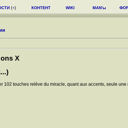
ОСТИ
(
+
)
КОНТЕНТ
WIKI
MAN'ы
ФО
ии
ions X
..)
er 102 touches relève du miracle, quant aux accents, seule une r