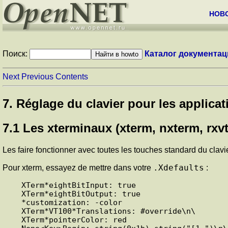
НОВ
Поиск:
Каталог документац
Next
Previous
Contents
7. Réglage du clavier pour les applicat
7.1 Les xterminaux (xterm, nxterm, rxvt.
Les faire fonctionner avec toutes les touches standard du clavi
.Xdefaults
Pour xterm, essayez de mettre dans votre
:
XTerm*eightBitInput: true

XTerm*eightBitOutput: true

*customization: -color

XTerm*VT100*Translations: #override\n\

XTerm*pointerColor: red
