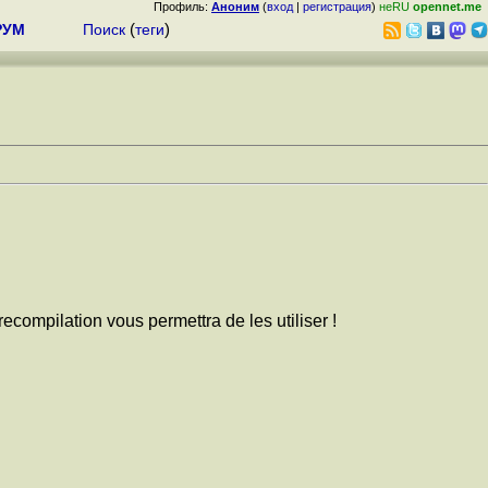
Профиль:
Аноним
(
вход
|
регистрация
)
неRU
opennet.me
РУМ
Поиск
(
теги
)
ecompilation vous permettra de les utiliser !