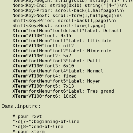
None<Key>Begin: string(0x1b) string("[1~")\n\

None<Key>End: string(0x1b) string("[4~")\n\

None<Key>Prior: scroll-back(1,halfpage)\n\

None<Key>Next: scroll-forw(1,halfpage)\n\

Shift<Key>Prior: scroll-back(1,page)\n\

Shift<Key>Next: scroll-forw(1,page)

XTerm*fontMenu*fontdefault*Label: Default

XTerm*VT100*font: 9x15

XTerm*fontMenu*font1*Label: Illisible

XTerm*VT100*font1: nil2

XTerm*fontMenu*font2*Label: Minuscule

XTerm*VT100*font2: 5x7

XTerm*fontMenu*font3*Label: Petit

XTerm*VT100*font3: 6x10

XTerm*fontMenu*font4*Label: Normal

XTerm*VT100*font4: fixed

XTerm*fontMenu*font5*Label: Moyen

XTerm*VT100*font5: 7x13

XTerm*fontMenu*font6*Label: Tres grand

.inputrc
Dans
:
# pour rxvt

"\e[7~":beginning-of-line

"\e[8~":end-of-line

# pour xterm
