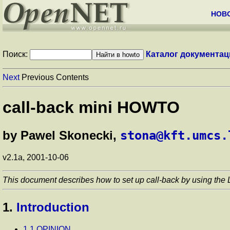
НОВ
Поиск:
Каталог документац
Next
Previous Contents
call-back mini HOWTO
by Pawel Skonecki,
stona@kft.umcs.
v2.1a, 2001-10-06
This document describes how to set up call-back by using the 
1.
Introduction
1.1 OPINION