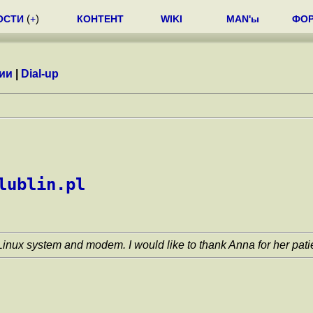
ОСТИ
(
+
)
КОНТЕНТ
WIKI
MAN'ы
ФО
ии
|
Dial-up
lublin.pl
Linux system and modem. I would like to thank Anna for her pati