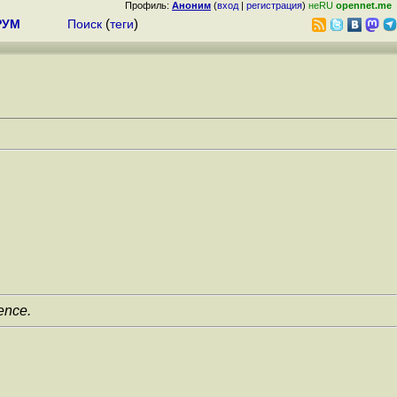
Профиль:
Аноним
(
вход
|
регистрация
)
неRU
opennet.me
РУМ
Поиск
(
теги
)
ence.