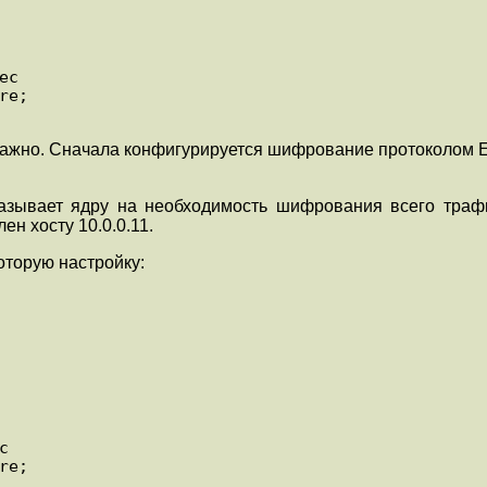
c

 важно. Сначала конфигурируется шифрование протоколом 
казывает ядру на необходимость шифрования всего трафик
ен хосту 10.0.0.11.
оторую настройку:

