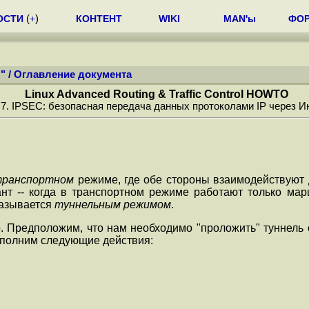
ОСТИ
(
+
)
КОНТЕНТ
WIKI
MAN'ы
ФО
"
/
Оглавление документа
Linux Advanced Routing & Traffic Control HOWTO
 7. IPSEC: безопасная передача данных протоколами IP через И
ранспортном
режиме, где обе стороны взаимодействуют д
иант -- когда в транспортном режиме работают только м
называется
туннельным режимом
.
о. Предположим, что нам необходимо
"проложить"
туннель о
 выполним следующие действия: