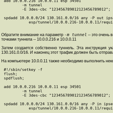
add 10.0.0.216 10.0.0.11 esp 34501

	-m tunnel

	-E 3des-cbc "123456789012123456789012";

spdadd 10.0.0.0/24 130.161.0.0/16 any -P out ipse
           esp/tunnel/10.0.0.216-10.0.0.11/require;

-m tunnel
Обратите внимание на параметр
-- это очень
точками туннела -- 10.0.0.216 и 10.0.0.11
Затем создается собственно туннель. Эта инструкция у
130.161.0.0/16. И наконец этот трафик должен быть отправл
На компьютере 10.0.0.11 также необходимо выполнить нек
#!/sbin/setkey -f

flush;

spdflush;

add 10.0.0.216 10.0.0.11 esp 34501

	-m tunnel

	-E 3des-cbc "123456789012123456789012";

spdadd 10.0.0.0/24 130.161.0.0/16 any -P in ipsec
           esp/tunnel/10.0.0.216-10.0.0.11/require;        
