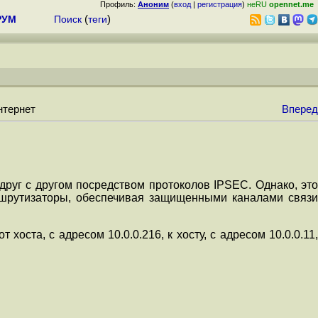
Профиль:
Аноним
(
вход
|
регистрация
)
неRU
opennet.me
РУМ
Поиск
(
теги
)
нтернет
Вперед
руг с другом посредством протоколов IPSEC. Однако, эт
аршрутизаторы, обеспечивая защищенными каналами связи
т хоста, с адресом 10.0.0.216, к хосту, с адресом 10.0.0.11