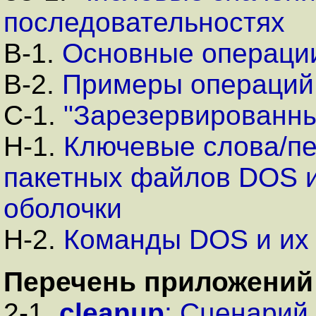
последовательностях
B-1.
Основные операци
B-2.
Примеры операций 
C-1.
"Зарезервированн
H-1.
Ключевые слова/п
пакетных файлов DOS и
оболочки
H-2.
Команды DOS и их 
Перечень приложений
2-1.
cleanup
: Сценарий