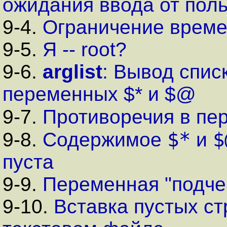
ожидания ввода от пол
9-4.
Ограничение врем
9-5.
Я -- root?
9-6.
arglist
: Вывод спис
переменных $* и $@
9-7.
Противоречия в п
$*
$
9-8.
Содержимое
и
пуста
9-9.
Переменная "подче
9-10.
Вставка пустых с