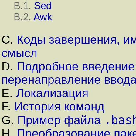
B.1.
Sed
B.2.
Awk
C.
Коды завершения, и
смысл
D.
Подробное введение 
перенаправление ввод
E.
Локализация
F.
История команд
.bas
G.
Пример файла
H.
Преобразование паке