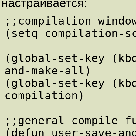
настраивается:
;;compilation windo

(setq compilation-s
(global-set-key (kb
and-make-all)

(global-set-key (kb
compilation)

;;general compile f

(defun user-save-an