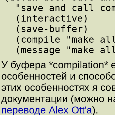
"save and call co
  (interactive)

  (save-buffer)

  (compile 
"make al
  (message 
"make al
У буфера *compilation*
особенностей и способо
этих особенностях я со
документации (можно н
переводе Alex Ott'а
).