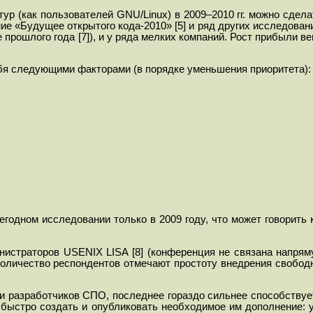
тур (как пользователей
GNU
/
Linux
) в 2009–2010 гг. можно сдел
ние
«Будущее открытого кода-2010» [5] и ряд других исследовани
е прошлого года
[7]
), и у ряда мелких компаний. Рост прибыли в
бя следующими факторами (в порядке уменьшения приоритета):
егодном исследовании только в 2009 году, что может говорить
инистраторов USENIX LISA
[8] (конференция не связана напря
личество респондентов отмечают простоту внедрения свободн
 и разработчиков СПО, последнее гораздо сильнее способству
 быстро создать и опубликовать необходимое им дополнение: 