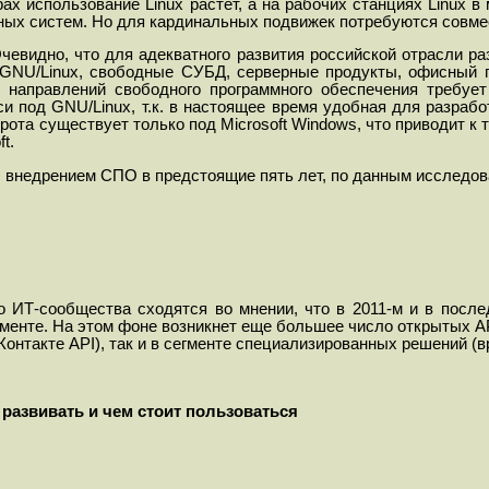
ах использование Linux растет, а на рабочих станциях Linux в
ных систем. Но для кардинальных подвижек потребуются совме
Очевидно, что для адекватного развития российской отрасли 
NU/Linux, свободные СУБД, серверные продукты, офисный пак
 направлений свободного программного обеспечения требует
и под GNU/Linux, т.к. в настоящее время удобная для разрабо
ота существует только под Microsoft Windows, что приводит к 
t.
с внедрением СПО в предстоящие пять лет, по данным исследо
го ИТ-сообщества сходятся во мнении, что в 2011-м и в посл
гменте. На этом фоне возникнет еще большее число открытых
A
Контакте
API
), так и в сегменте специализированных решений 
 развивать и чем стоит пользоваться