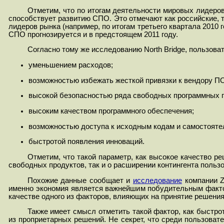
Отметим, что по итогам деятельности мировых лидеро
способствует развитию СПО. Это отмечают как российские, 
лидеров рынка (например
, по итогам третьего квартала 20
10 
СПО прогнозируется и в предстоящем 2011 году.
Согласно тому же исследованию North Bridge, пользов
уменьшением расходов;
возможностью избежать жесткой привязки к вендору П
высокой безопасностью ряда свободных программных п
высоким качеством программного обеспечения;
возможностью доступа к исходным кодам и самостояте
быстротой появления инноваций.
Отметим, что такой параметр, как высокое качество ре
свободных продуктов, так и о расширении контингента поль
Похожие данные сообщает и
исследование
компании Z
именно экономия является важнейшим побудительным фактор
качестве одного из факторов, влияющих на принятие решени
Также имеет смысл отметить такой фактор, как быстр
из проприетарных решений. Не секрет, что среди пользова