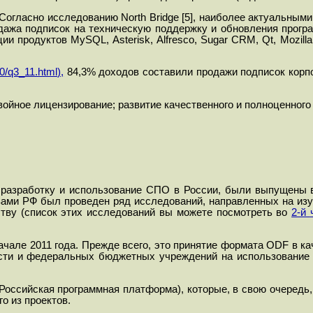
. Согласно исследованию
North Bridge [5],
наиболее актуальными
дажа подписок на техническую поддержку и обновления програ
ации продуктов
MySQL
,
Asterisk
, Alfresco,
Sugar
CRM
,
Qt
,
Mozilla
0/q3_11.html
),
84,3% доходов составили продажи подписок кор
ойное лицензирование; развитие качественного и полноценного 
разработку и использование СПО в России, были выпущены в 
твами РФ
был проведен ряд исследований, направленных на из
тву (список этих исследований вы можете посмотреть во
2-й
але 2011 года. Прежде всего, это принятие формата ODF в ка
асти и федеральных бюджетных учреждений на использование 
Российская программная платформа), которые, в свою очередь
о из проектов.