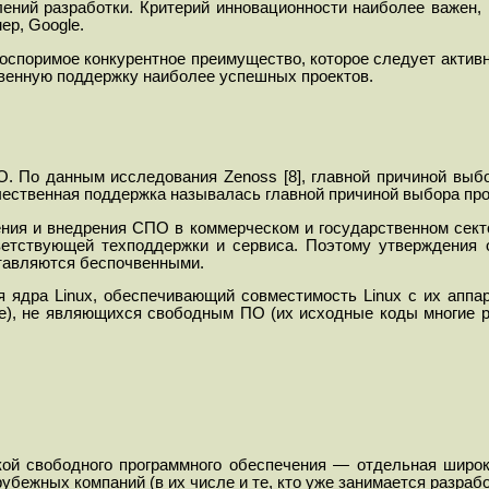
й разработки. Критерий инновационности наиболее важен, в пе
ер, Google.
споримое конкурентное преимущество, которое следует актив
твенную поддержку наиболее успешных проектов.
. По данным исследования Zenoss [8], главной причиной выб
чественная поддержка называлась главной причиной выбора пр
ния и внедрения СПО в коммерческом и государственном секто
тветствующей техподдержки и сервиса. Поэтому утверждения 
тавляются беспочвенными.
ядра Linux, обеспечивающий совместимость Linux с их аппара
e), не являющихся свободным ПО (их исходные коды многие ра
кой свободного программного обеспечения — отдельная широ
убежных компаний (в их числе и те, кто уже занимается разра