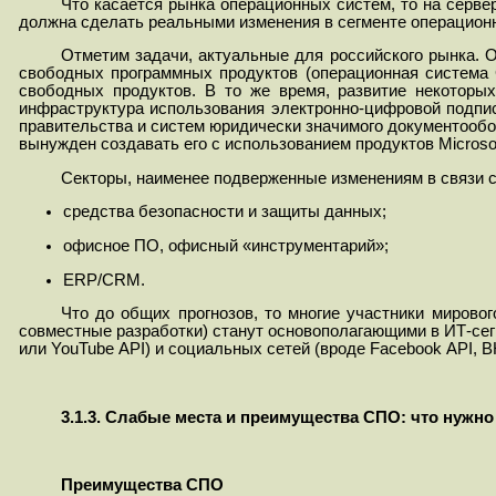
Что касается рынка операционных систем, то на сервер
должна сделать реальными изменения в сегменте операцион
Отметим задачи, актуальные для российского рынка. 
свободных программных продуктов (операционная система G
свободных продуктов. В то же время, развитие некоторых
инфраструктура использования электронно-цифровой подпис
правительства и систем юридически значимого документообор
вынужден создавать его с использованием продуктов Microsof
Секторы, наименее подверженные изменениям в связи 
средства безопасности и защиты данных;
офисное ПО, офисный «инструментарий»;
ERP
/
CRM.
Что до общих прогнозов, то многие участники мирово
совместные разработки) станут основополагающими в ИТ-се
или
YouTube
API
) и социальных сетей (вроде
Facebook
API
,
В
3.1.3. Слабые места и преимущества СПО: что нужно
Преимущества СПО