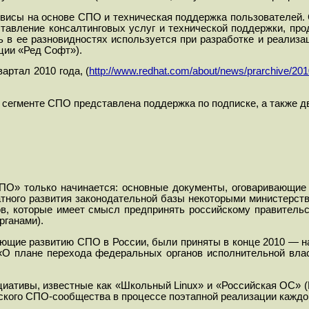
рвисы на основе СПО и техническая поддержка пользователей
авление консалтинговых услуг и технической поддержки, про
ь в ее разновидностях используется при разработке и реализ
ции «Ред Софт»).
артал 2010 года, (
http://www.redhat.com/about/news/prarchive/201
сегменте СПО представлена поддержка по подписке, а также дв
ПО» только начинается: основные документы, оговаривающие 
атного развития законодательной базы некоторыми министерс
ов, которые имеет
смысл предпринять российскому правительс
рганами).
щие развитию СПО в России, были приняты в конце 2010 — нач
 «О плане перехода федеральных органов исполнительной вл
циативы, известные как «Школьный
Linux
» и «Российская ОС» (
ского СПО-сообщества в процессе поэтапной реализации каждог