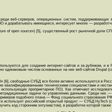
еди веб-серверов, операционных систем, поддерживающих ве
СПО и дорабатывать имеющееся, интересует многих — разработч
ure of open source») [5], существенный рост рыночной доли С
П
льзуются для создания интернет-сайтов и за рубежом, и в Р
о одинаковым числом основанных на них веб-сайтов Drupal (св
0» [6], свободные СУБД все более активно используются в Росс
щие квалифицированными техническими специалистами и неста
 использующих проприетарное ПО). Как отмечают исследоват
нетрадиционные задачи по управлению данными. Среди них — 
 примеров подобного плана — Фонд социального страхования Р
и использует российский открытый продукт — СУБД HyTech (сл
учить код сторонним энтузиастом), в разработке которой такж