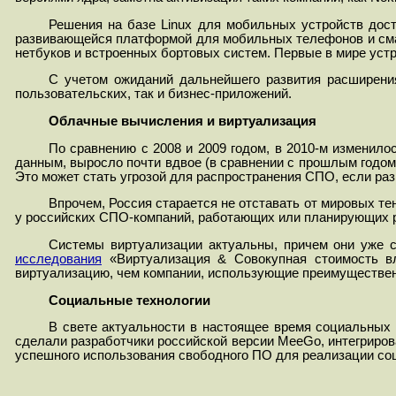
Решения на базе Linux для мобильных устройств дост
развивающейся платформой для мобильных телефонов и смарт
нетбуков и встроенных бортовых систем. Первые в мире устр
С учетом ожиданий дальнейшего развития расширения
пользовательских, так и бизнес-приложений.
Облачные вычисления и виртуализация
По сравнению с 2008 и 2009 годом, в 2010-м изменил
данным, выросло почти вдвое (в сравнении с прошлым годом
Это может стать угрозой для распространения СПО, если ра
Впрочем, Россия старается не отставать от мировых т
у российских СПО-компаний, работающих или планирующих р
Системы виртуализации актуальны, причем они уже с
и
сследования
«Виртуализация & Совокупная стоимость вл
виртуализацию, чем компании, использующие преимущественн
Социальные технологии
В свете актуальности в настоящее время социальных 
сделали разработчики российской версии MeeGo, интегрирова
успешного использования свободного ПО для реализации соц