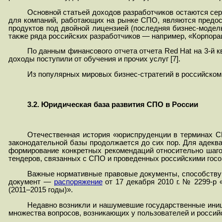
Основной статьей доходов разработчиков остаются се
для компаний, работающих на рынке СПО, являются предост
продуктов под двойной лицензией (последняя бизнес-модел
также ряда российских разработчиков — например, «Корпора
По данным финансового отчета отчета Red Hat на 3
-
й
кв
доходы поступили от обучения и прочих услуг [7].
Из популярных мировых бизнес-стратегий в российском 
3.2. Юридическая база развития СПО в России
Отечественная история «юриспруденции в терминах С
законодательной базы продолжается до сих пор. Для адекв
формирование конкретных рекомендаций относительно шаг
тендеров, связанных с СПО и проведенных российскими госо
Важные нормативные правовые документы, способствую
документ —
распоряжение
от 17 декабря 2010 г. № 2299-р
(2011–2015 годы)».
Недавно возникли и нашумевшие государственные ини
множества вопросов, возникающих у пользователей и россий