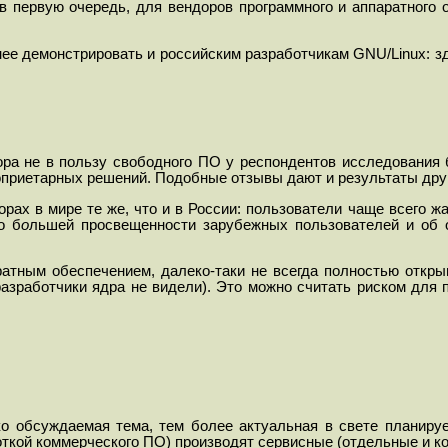
рвую очередь, для вендоров программного и аппаратного обесп
нее демонстрировать и российским разработчикам
GNU
/
Linux
: 
ора не в пользу свободного ПО у респондентов
исследования 
оприетарных решений.
Подобные отзывы дают и результаты дру
рах в мире те же, что и в России: пользователи чаще всего ж
о б
о
льшей просвещенности зарубежных пользователей и об о
тным обеспечением, далеко-таки не всегда полностью открыва
зработчики ядра не видели). Это можно считать риском для 
ко обсуждаемая тема, тем более актуальная в свете планир
боткой коммерческого ПО) производят сервисные (отдельные и 