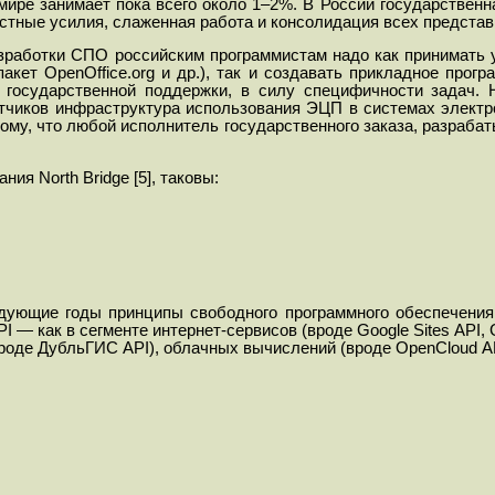
 мире занимает пока всего около 1–2%.
В России государственн
стные усилия, слаженная работа и консолидация всех представ
разработки СПО российским программистам надо как принимать
ет OpenOffice.org и др.), так и создавать прикладное прог
 государственной поддержки, в силу специфичности задач. 
тчиков инфраструктура использования ЭЦП в системах электро
тому, что любой исполнитель государственного заказа, разраба
вания
North Bridge [5]
, таковы
:
едующие годы принципы свободного программного обеспечения
PI
— как в сегменте интернет-сервисов (вроде
Google
Sites
API
,
(вроде ДубльГИС
API
), облачных вычислений (вроде
OpenCloud
A