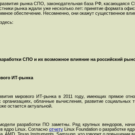
 развития рынка СПО, законодательная база РФ, касающаяся 
стники рынка ждали уже несколько лет: принятие формата офис
мное обеспечение. Несомненно, они окажут существенное влия
здесь:
разработки СПО и их возможное влияние на российский рын
ового ИТ-рынка
звития мирового ИТ-рынка в 2011 году, имеющих прямое отн
х организациях, облачные вычисления, развитие социальных т
кже остается актуальной.
модели разработки ПО заметны. Ряд крупных вендоров, нач
в ядро Linux.
Согласно
отчету
Linux Foundation о разработке ядр
ia, AMD, Texas Instruments, Samsung, что говорит о повышении 