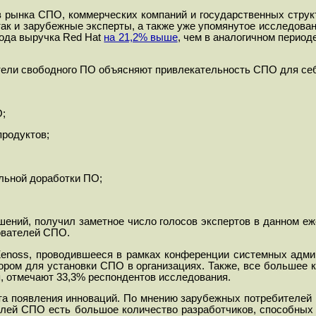
в рынка СПО, коммерческих компаний и государственных струк
так и зарубежные эксперты, а также уже упомянутое исследова
года выручка Red Hat
на 21,2% выше
, чем в аналогичном период
атели свободного ПО объясняют привлекательность СПО для се
О;
родуктов;
льной доработки ПО;
шений, получил заметное число голосов экспертов в данном еж
зователей СПО.
enoss, проводившееся в рамках конференции системных адм
ом для установки СПО в организациях. Также, все большее ко
я, отмечают 33,3% респондентов исследования.
ота появления инноваций. По мнению зарубежных потребителей
телей СПО есть большое количество разработчиков, способных