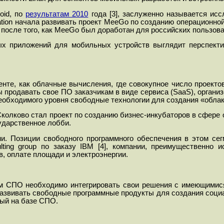
oid, по
результатам 2010
года [3], заслуженно называется ис
ation начала развивать проект MeeGo по созданию операционно
, после того, как MeeGo был доработан для российских пользо
ых приложений для мобильных устройств выглядит перспекти
енте, как облачные вычисления, где совокупное число проект
 продавать свое ПО заказчикам в виде сервиса (SaaS), организ
еобходимого уровня свободные технологии для создания «облак
 Сколково стал проект по созданию бизнес-инкубаторов в сфер
ударственное лобби.
и. Позиции свободного программного обеспечения в этом се
lting group по заказу
IBM
[4],
компании, п
реимущественно и
, оплате площади и электроэнергии.
кам СПО необходимо интегрировать свои решения с имеющимис
е развивать свободные программные продукты для создания соц
ный на базе СПО.