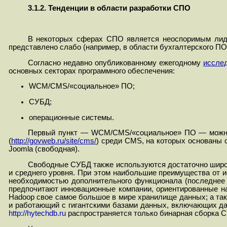
3.1.2. Тенденции в области разработки СПО
В некоторых сферах СПО является неоспоримым лидер
представлено слабо (например, в области бухгалтерского П
Согласно недавно опубликованному ежегодному
иссле
основных секторах программного обеспечения:
WCM
/
CMS
/«социальное» ПО;
СУБД;
операционные системы.
Первый пункт —
WCM
/
CMS
/«социальное» ПО — можно
(
http://govweb.ru/site/cms/
) среди CMS, на которых основаны с
Joomla (свободная).
Свободные СУБД также используются достаточно широ
и среднего уровня. При этом наибольшие преимущества от
необходимостью дополнительного функционала (последнее 
предпочитают инновационные компании, ориентированные н
Hadoop свое самое большое в мире хранилище данных; а та
и работающий с гигантскими базами данных, включающих да
http://hytechdb.ru
распространяется только бинарная сборка СУ