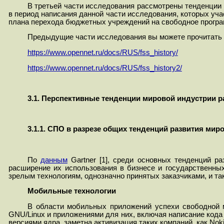
В третьей части исследования рассмотрены тенденции
в период написания данной части исследования, которы
х
уча
плана перехода бюджетных учреждений на свободное програм
Предыдущие части исследования вы можете прочитать 
https://www.opennet.ru/docs/RUS/fss_history/
https://www.opennet.ru/docs/RUS/fss_history2/
3.1. Перспективные тенденции мировой индустрии 
3.1.1. СПО в разрезе общих тенденций развития мир
По
данным
Gartner
[1], с
реди основных тенденций ра
расширение их использования в бизнесе и государственны
зрелым технологиям, однозначно принятых заказчиками, и та
Мобильные технологии
В области мобильных приложений успехи свободной 
GNU
/
Linux
и приложениями для них, включая написание кода 
версиями ядра, заметна активизация таких компаний, как Nok