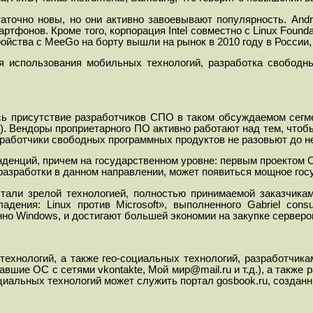
аточно новы, но они активно завоевывают популярность. Andr
фонов. Кроме того, корпорация Intel совместно с Linux Found
ойства с MeeGo на борту вышли на рынок в 2010 году в России
 использования мобильных технологий, разработка свободн
ось присутствие разработчиков СПО в таком обсуждаемом сегм
).
Вендоры проприетарного ПО активно работают над тем, чтобы
зработчики свободных программных продуктов не разовьют до н
енденций, причем на государственном уровне: первым проектом
азработки в данном направлении, может появиться мощное гос
тали зрелой технологией, полностью принимаемой заказчикам
адения: Li
nux против Microsoft», выполненного Gabriel consu
о Windows, и достигают большей экономии на закупке серверов
технологий, а также гео-социальных технологий, разработчи
вшие ОС с сетями vkontakte, Мой мир@mail.ru и т.д.), а такж
иальных технологий может служить портал gosbook.ru, создан