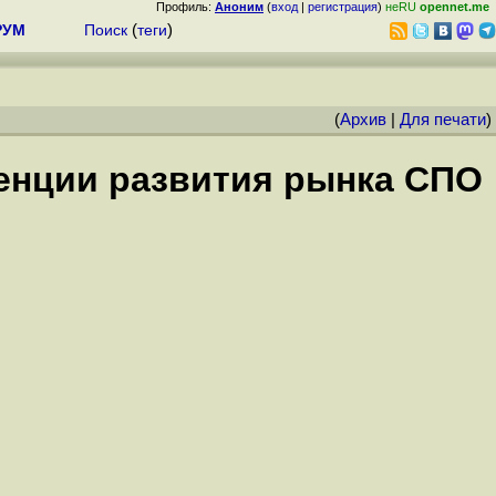
Профиль:
Аноним
(
вход
|
регистрация
)
неRU
opennet.me
РУМ
Поиск
(
теги
)
(
Архив
|
Для печати
)
денции развития рынка СПО