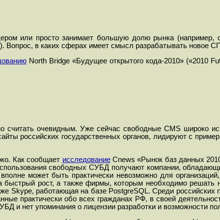
ом или просто занимает большую долю рынка (например, ср
О). Вопрос, в каких сферах имеет смысл разрабатывать новое 
дованию
North Bridge «Будущее открытого кода-2010» («2010 Fut
 считать очевидным. Уже сейчас свободные CMS широко испо
айты российских государственных органов, лидируют с примерн
ко. Как сообщает
исследование
Cnews «Рын
ок баз данных 201
 использования свободных СУБД получают компании, обладаю
вполне может быть практически невозможно для организаций,
а быстрый рост, а также фирмы, которым необходимо решать 
кже Skype, работающая на базе PostgreSQL. Среди российских
нные практически обо всех гражданах РФ, в своей деятельност
БД и нет упоминания о лицензии разработки и возможности пол