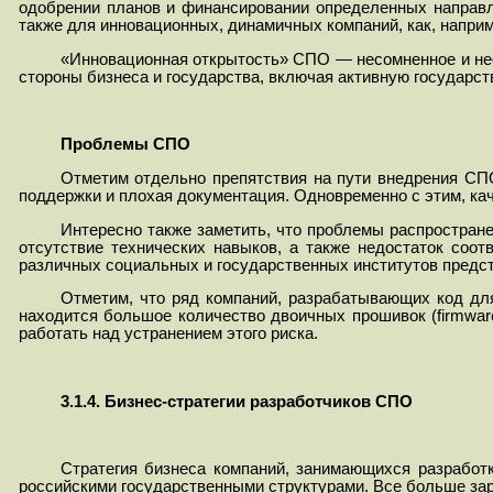
одобрении планов и финансировании определенных направлени
также для инновационных, динамичных компаний, как, наприм
«Инновационная открытость» СПО — несомненное и нео
стороны бизнеса и государства, включая активную государс
Проблемы СПО
Отметим отдельно препятствия на пути внедрения СПО
поддержки и плохая документация. Одновременно с этим, ка
Интересно также заметить, что проблемы распростране
отсутствие технических навыков, а также недостаток соо
различных социальных и государственных институтов предс
Отметим, что ряд компаний, разрабатывающих код для 
находится большое количество двоичных прошивок (firmwar
работать над устранением этого риска.
3.1.4. Бизнес-стратегии разработчиков СПО
Стратегия бизнеса компаний, занимающихся разработ
российскими государственными структурами. Все больше зар