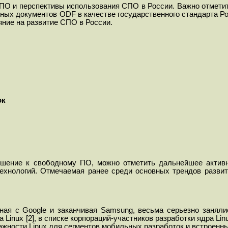
СПО и перспективы использования СПО в России. Важно отмет
ных документов ODF в качестве государственного стандарта Ро
ние на развитие СПО в России.
ок
ошение к свободному ПО, можно отметить дальнейшее актив
ехнологий. Отмечаемая ранее среди основных трендов развит
иная с
Google
и заканчивая
Samsung
, весьма серьезно занял
а Linux [2], в списке корпораций-участников разработки ядра Li
важности Linux для сегментов мобильных разработок и встроенн