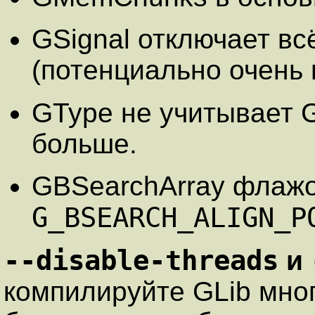
GSignal
отключает вс
(потенциально очень
GType
не учитывает
больше.
GBSearchArray
флажо
G_BSEARCH_ALIGN_P
--disable-threads
и
компилируйте GLib мног