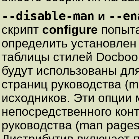
--disable-man
--en
и
скрипт
configure
попыта
определить установлен
таблицы стилей Docbook
будут использованы дл
страниц руководства (m
исходников. Эти опции 
непосредственного кон
руководства (man pages
Дистрибутив включает 