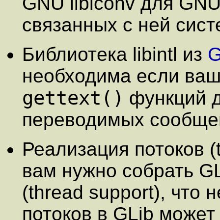
GNU libiconv для GNU 
связанных с ней сист
Библиотека libintl из
G
необходима если ваш
gettext()
функций д
переводимых сообще
Реализация потоков (
вам нужно собрать GL
(thread support), что
потоков в GLib может