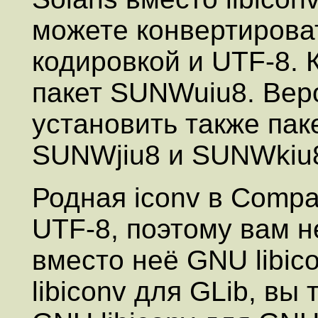
можете конвертирова
кодировкой и UTF-8.
пакет SUNWuiu8. Вер
установить также па
SUNWjiu8 и SUNWkiu
Родная iconv в Comp
UTF-8, поэтому вам 
вместо неё GNU libic
libiconv для GLib, в