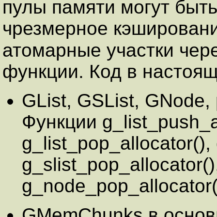
пулы памяти могут быть
чрезмерное кэшировани
атомарные участки чер
функции. Код в настоящ
GList
,
GSList
,
GNode
,
Функции g_list_push_al
g_list_pop_allocator(),
g_slist_pop_allocator(
g_node_pop_allocator(
GMemChunk
s в осно