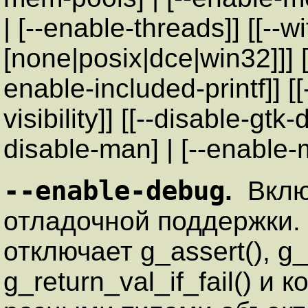
| [--enable-threads]] [[--
[none|posix|dce|win32]]] [[
enable-included-printf]] [[-
visibility]] [[--disable-gtk-
disable-man] | [--enable-
--enable-debug
.
Вклю
отладочной поддержки. 
отключает g_assert(), g_re
g_return_val_if_fail() 