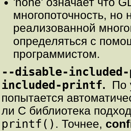
'none' означает что G
многопоточность, но 
реализованной много
определяться с пом
программистом.
--disable-included-
included-printf
.
По 
попытается автоматиче
ли C библиотека подхо
printf()
. Точнее,
conf