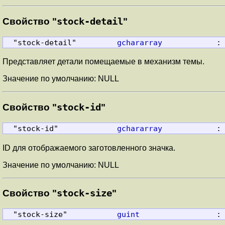
Свойство "
stock-detail
"
  "stock-detail"         
gchararray
            :
Представляет детали помещаемые в механизм темы.
Значение по умолчанию: NULL
Свойство "
stock-id
"
  "stock-id"             
gchararray
            :
ID для отображаемого заготовленного значка.
Значение по умолчанию: NULL
Свойство "
stock-size
"
  "stock-size"           
guint
                 :