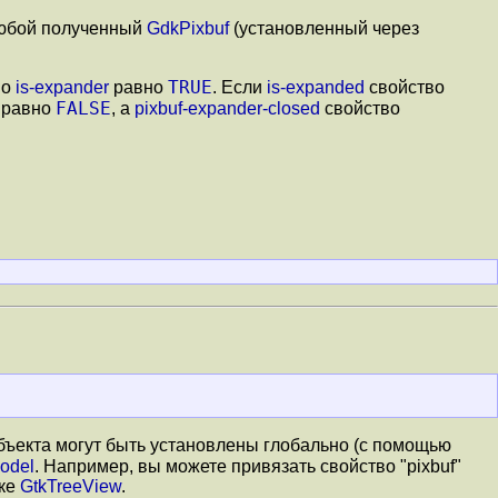
любой полученный
GdkPixbuf
(установленный через
TRUE
во
is-expander
равно
. Если
is-expanded
свойство
FALSE
 равно
, а
pixbuf-expander-closed
свойство
объекта могут быть установлены глобально (с помощью
odel
. Например, вы можете привязать свойство "pixbuf"
оке
GtkTreeView
.