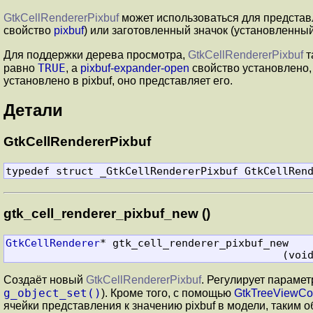
GtkCellRendererPixbuf
может использоваться для представ
свойство
pixbuf
) или заготовленный значок (установленны
Для поддержки дерева просмотра,
GtkCellRendererPixbuf
т
TRUE
равно
, а
pixbuf-expander-open
свойство установлено,
установлено в pixbuf, оно представляет его.
Детали
GtkCellRendererPixbuf
typedef struct _GtkCellRendererPixbuf GtkCellRen
gtk_cell_renderer_pixbuf_new ()
GtkCellRenderer
* gtk_cell_renderer_pixbuf_new

                                   
Создаёт новый
GtkCellRendererPixbuf
. Регулирует параме
g_object_set()
). Кроме того, с помощью
GtkTreeViewC
ячейки представления к значению pixbuf в модели, таким