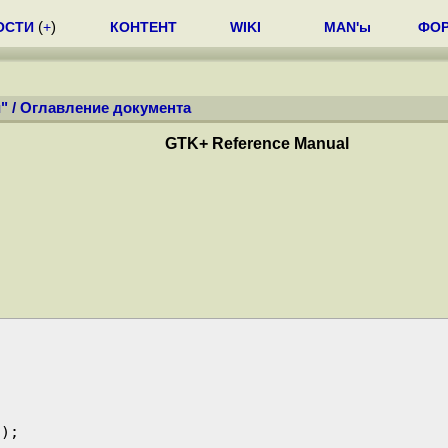
ОСТИ
(
+
)
КОНТЕНТ
WIKI
MAN'ы
ФО
"
/
Оглавление документа
GTK+ Reference Manual