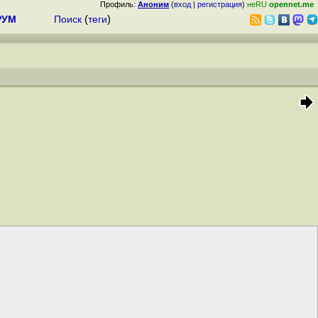
Профиль:
Аноним
(
вход
|
регистрация
)
неRU
opennet.me
РУМ
Поиск
(
теги
)