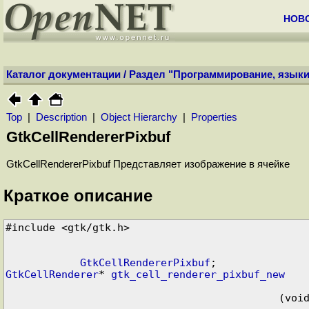
НОВ
Каталог документации
/
Раздел "Программирование, языки
Top
|
Description
|
Object Hierarchy
|
Properties
GtkCellRendererPixbuf
GtkCellRendererPixbuf Представляет изображение в ячейке
Краткое описание
#include <gtk/gtk.h>
GtkCellRendererPixbuf
GtkCellRenderer
* 
gtk_cell_renderer_pixbuf_new
                                            (void);
