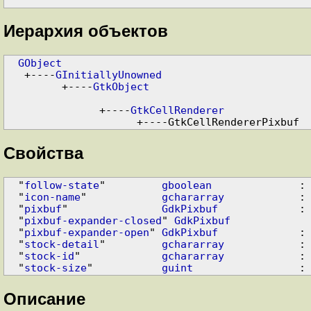
Иерархия объектов
GObject
   +----
GInitiallyUnowned
         +----
GtkObject
               +----
GtkCellRenderer
                     +----GtkCellRendererPixbuf
Свойства
  "
follow-state
"         
gboolean
              : 
  "
icon-name
"            
gchararray
            : 
  "
pixbuf
"               
GdkPixbuf
             : 
  "
pixbuf-expander-closed
" 
GdkPixbuf
             
  "
pixbuf-expander-open
" 
GdkPixbuf
             : 
  "
stock-detail
"         
gchararray
            : 
  "
stock-id
"             
gchararray
            : 
  "
stock-size
"           
guint
Описание