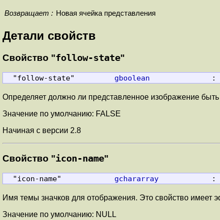
Возвращает :
Новая ячейка представления
Детали свойств
Свойство "
follow-state
"
  "follow-state"         
gboolean
              :
Определяет должно ли представленное изображение быть
Значение по умолчанию: FALSE
Начиная с версии 2.8
Свойство "
icon-name
"
  "icon-name"            
gchararray
            :
Имя темы значков для отображения. Это свойство имеет эф
Значение по умолчанию: NULL