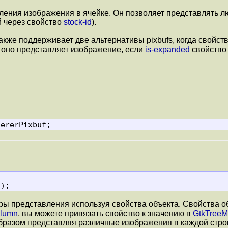
ления изображения в ячейке. Он позволяет представлять 
й через свойство
stock-id
).
акже поддерживает две альтернативы pixbufs, когда свойст
 оно представляет изображение, если
is-expanded
свойство
dererPixbuf;
         (void);
тры представления используя свойства объекта. Свойства 
olumn
, вы можете привязать свойство к значению в
GtkTreeM
 образом представляя различные изображения в каждой стр