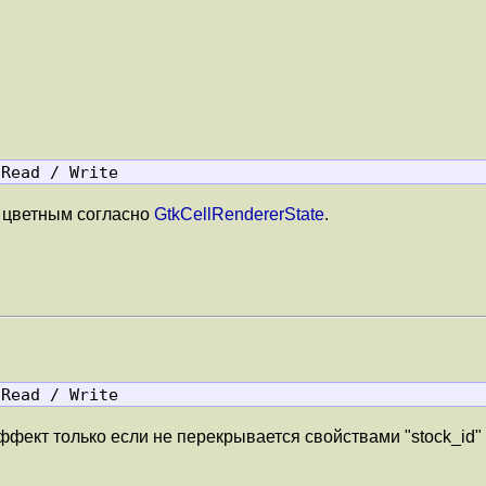
 Read / Write
 цветным согласно
GtkCellRendererState
.
 Read / Write
фект только если не перекрывается свойствами "stock_id" и