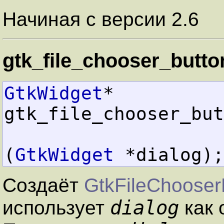
Начиная с версии 2.6
gtk_file_chooser_butto
GtkWidget
*  
gtk_file_chooser_but
(
GtkWidget
 *dialog);
Создаёт
GtkFileChooser
dialog
использует
как 