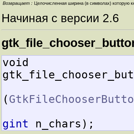
Возвращает :
Целочисленная ширина (в символах) которую кн
Начиная с версии 2.6
gtk_file_chooser_butto
void        
gtk_file_chooser_but
(
GtkFileChooserButto
gint
 n_chars);