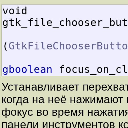
void        
gtk_file_chooser_but
(
GtkFileChooserButto
gboolean
 focus_on_cl
Устанавливает перехва
когда на неё нажимают
фокус во время нажати
панели инструментов ко