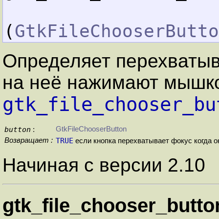
(
GtkFileChooserButto
Определяет перехватыва
на неё нажимают мышк
gtk_file_chooser_bu
button
GtkFileChooserButton
:
Возвращает :
TRUE
если кнопка перехватывает фокус когда 
Начиная с версии 2.10
gtk_file_chooser_butto