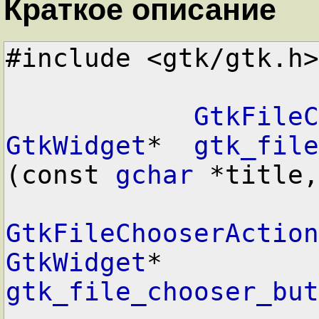
Краткое описание
#include <gtk/gtk.h>
GtkFileC
GtkWidget
*  
gtk_file
(const 
gchar
 *title,

GtkFileChooserAction
GtkWidget
*  
gtk_file_chooser_but