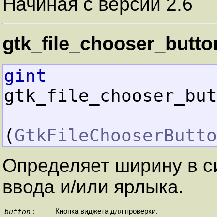
Начиная с версии 2.6
gtk_file_chooser_butto
gint
gtk_file_chooser_but
(
GtkFileChooserButto
Определяет ширину в 
ввода и/или ярлыка.
button
Кнопка виджета для проверки.
: