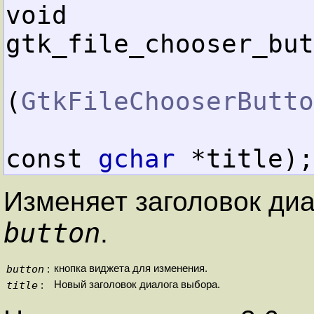
void        
gtk_file_chooser_but
(
GtkFileChooserButto
const 
gchar
 *title);
Изменяет заголовок ди
button
.
button
кнопка виджета для изменения.
:
title
Новый заголовок диалога выбора.
: