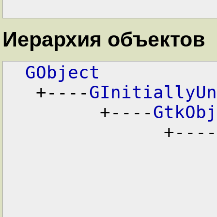
Иерархия объектов
GObject
   +----
GInitiallyUn
         +----
GtkObj
               +----