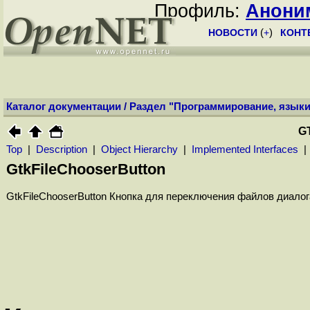
Профиль:
Анони
НОВОСТИ
(
+
)
КОНТ
Каталог документации
/
Раздел "Программирование, языки
G
Top
|
Description
|
Object Hierarchy
|
Implemented Interfaces
GtkFileChooserButton
GtkFileChooserButton Кнопка для переключения файлов диало