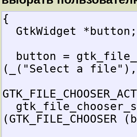
{

  GtkWidget *button;

  button = gtk_file_chooser_button_new 
(_("Select a file"),

GTK_FILE_CHOOSER_ACT
  gtk_file_chooser_set_current_folder 
(GTK_FILE_CHOOSER (b