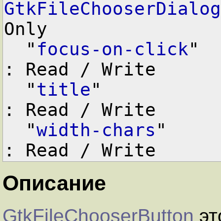
GtkFileChooserDialog
Only

  "
focus-on-click
"  
: Read / Write

  "
title
"           
: Read / Write

  "
width-chars
"     
Описание
GtkFileChooserButton
эт