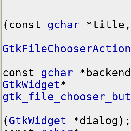
(const 
gchar
 *title,

GtkFileChooserAction
const 
gchar
GtkWidget
*  
gtk_file_chooser_but
(
GtkWidget
 *dialog);
