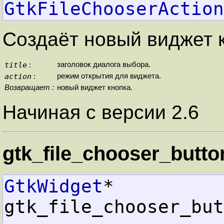
GtkFileChooserAction
Создаёт новый виджет 
title
заголовок диалога выбора.
:
action
режим открытия для виджета.
:
Возвращает :
новый виджет кнопка.
Начиная с версии 2.6
gtk_file_chooser_butt
GtkWidget
*  
gtk_file_chooser_but