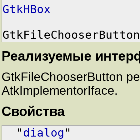
GtkHBox

                      
GtkFileChooserButton
Реализуемые интер
GtkFileChooserButton р
AtkImplementorIface.
Свойства
  "
dialog
"         