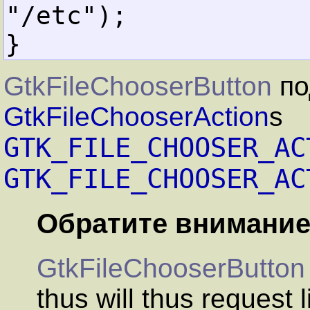
}
GtkFileChooserButton
по
GtkFileChooserAction
s
GTK_FILE_CHOOSER_AC
GTK_FILE_CHOOSER_AC
Обратите внимани
GtkFileChooserButton
thus will thus request 