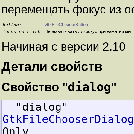
перемещать фокус из о
button
GtkFileChooserButton
:
focus_on_click
Перехватывать ли фокус при нажатии мы
:
Начиная с версии 2.10
Детали свойств
dialog
Свойство "
"
  "dialog"      
GtkFileChooserDialog
Only