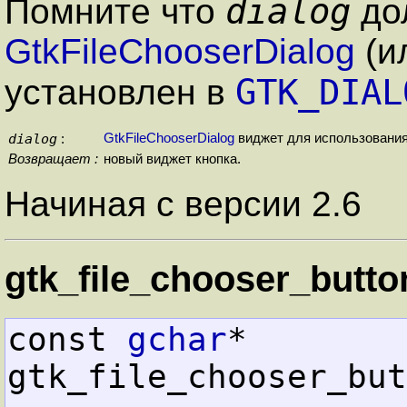
dialog
Помните что
до
GtkFileChooserDialog
(и
GTK_DIAL
установлен в
dialog
GtkFileChooserDialog
виджет для использования
:
Возвращает :
новый виджет кнопка.
Начиная с версии 2.6
gtk_file_chooser_button
const 
gchar
* 
gtk_file_chooser_but