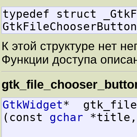
typedef struct _GtkF
GtkFileChooserButton
К этой структуре нет н
Функции доступа описа
gtk_file_chooser_butto
GtkWidget
*  gtk_file_
(const 
gchar
 *title,
