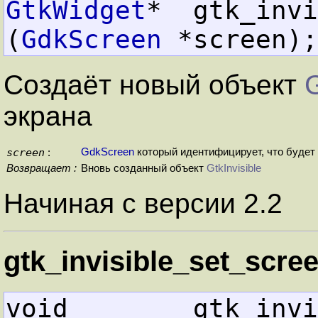
GtkWidget
*  gtk_invis
(
GdkScreen
 *screen);
Создаёт новый объект
G
экрана
screen
GdkScreen
который идентифицирует, что будет
:
Возвращает :
Вновь созданный объект
GtkInvisible
Начиная с версии 2.2
gtk_invisible_set_scree
void        gtk_invisibl