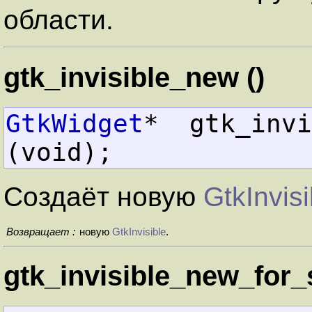
области.
gtk_invisible_new ()
GtkWidget
*  gtk_invisible_ne
(void);
Создаёт новую
GtkInvisi
Возвращает :
новую
GtkInvisible
.
gtk_invisible_new_for_