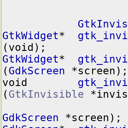
GtkInvis
GtkWidget
*  
gtk_invi
GtkWidget
*  
gtk_invi
(
GdkScreen
 *screen);

void        
gtk_invi
(
GtkInvisible
 *invis
GdkScreen