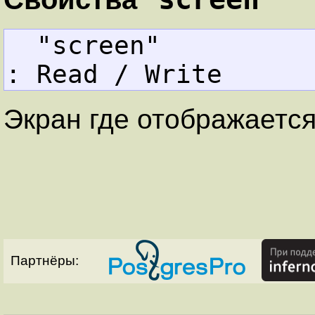
  "screen"         
: Read / Write
Экран где отображается
Партнёры: