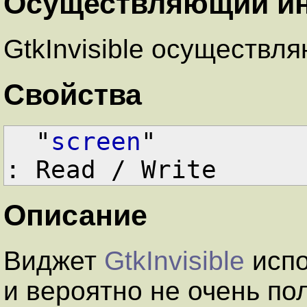
Осуществляющий и
GtkInvisible осуществля
Свойства
  "
screen
"          
: Read / Write
Описание
Виджет
GtkInvisible
испо
и вероятно не очень по