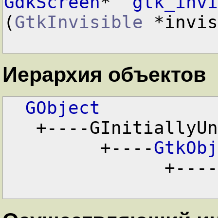
GdkScreen
*  
gtk_invi
(
GtkInvisible
 *invis
Иерархия объектов
GObject
   +----GInitiallyUnowned

         +----
GtkObj
               +----