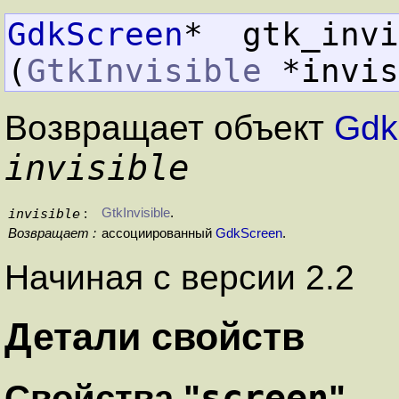
GdkScreen
*  gtk_invisib
(
GtkInvisible
 *invis
Возвращает объект
Gdk
invisible
invisible
GtkInvisible
.
:
Возвращает :
ассоциированный
GdkScreen
.
Начиная с версии 2.2
Детали свойств
screen
Свойства "
"