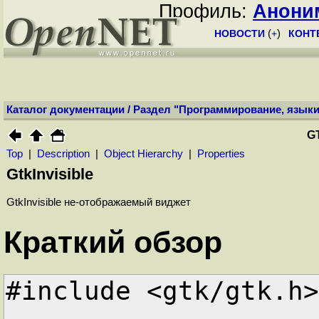
Профиль:
Анони
НОВОСТИ
(
+
)
КОНТ
Каталог документации
/
Раздел "Программирование, языки
G
Top
|
Description
|
Object Hierarchy
|
Properties
GtkInvisible
GtkInvisible не-отображаемый виджет
Краткий обзор
#include <gtk/gtk.h>