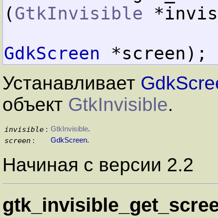
(
GtkInvisible
 *invis
GdkScreen
 *screen);
Устанавливает
GdkScre
объект
GtkInvisible
.
invisible
GtkInvisible
.
:
screen
GdkScreen
.
:
Начиная с версии 2.2
gtk_invisible_get_scree