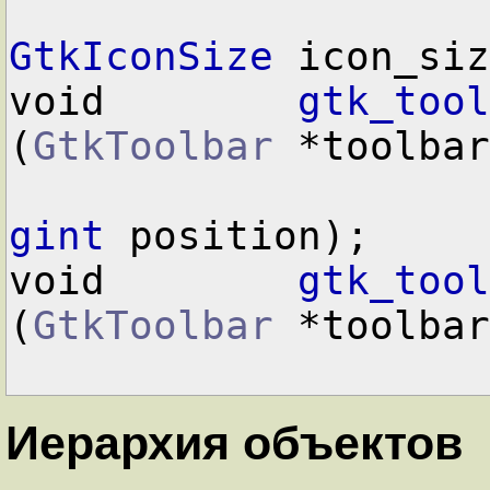
GtkIconSize
 icon_siz
void        
gtk_tool
(
GtkToolbar
 *toolbar
gint
 position);

void        
gtk_tool
(
GtkToolbar
 *toolbar
Иерархия объектов