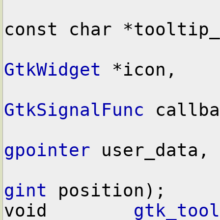
const char *tooltip_
GtkWidget
 *icon,

GtkSignalFunc
 callba
gpointer
 user_data,

gint
 position);

void        
gtk_tool