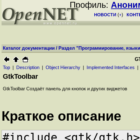
Профиль:
Анони
НОВОСТИ
(
+
)
КОНТ
Каталог документации
/
Раздел "Программирование, языки
G
Top
|
Description
|
Object Hierarchy
|
Implemented Interfaces
GtkToolbar
GtkToolbar Создаёт панель для кнопок и других виджетов
Краткое описание
#include <gtk/gtk.h>