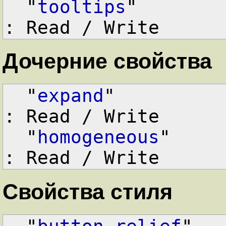
  "
tooltips
"        
: Read / Write
Дочерние свойства
  "
expand
"          
: Read / Write

  "
homogeneous
"     
: Read / Write
Свойства стиля