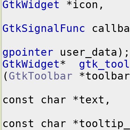
GtkWidget
 *icon,

GtkSignalFunc
 callba
gpointer
GtkWidget
*  
gtk_tool
(
GtkToolbar
 *toolbar
const char *text,

const char *tooltip_