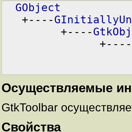
GObject
   +----
GInitiallyUn
         +----
GtkObj
               +----
Осуществляемые и
GtkToolbar осуществляет
Свойства