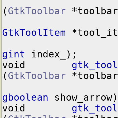
(
GtkToolbar
 *toolbar
GtkToolItem
 *tool_it
gint
 index_);

void        
gtk_tool
(
GtkToolbar
 *toolbar
gboolean
 show_arrow)
void        
gtk_tool