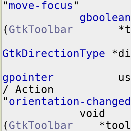
"
move-focus
"

gboolean
(
GtkToolbar
       *t
GtkDirectionType
 *di
gpointer
          us
/ Action

"
orientation-changed
            void        user_function      
(
GtkToolbar
    *tool