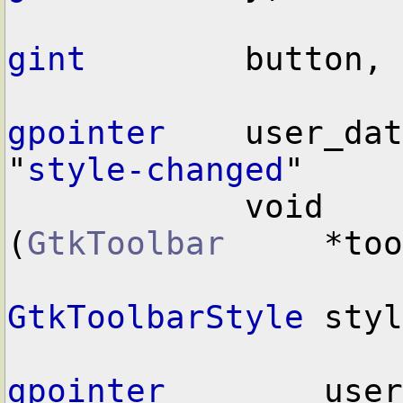
gint
        button,

gpointer
    user_dat
"
style-changed
"

            void        user_function      
(
GtkToolbar
     *too
GtkToolbarStyle
 styl
gpointer
        user