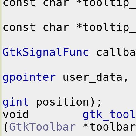
const char *tooltip_
const char *tooltip_
GtkSignalFunc
 callba
gpointer
 user_data,

gint
 position);

void        
gtk_tool
(
GtkToolbar
 *toolbar