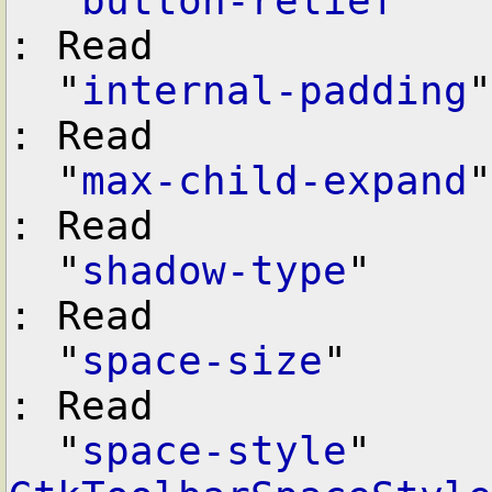
  "
button-relief
"   
: Read

  "
internal-padding
"
: Read

  "
max-child-expand
"
: Read

  "
shadow-type
"     
: Read

  "
space-size
"      
: Read

  "
space-style
"    