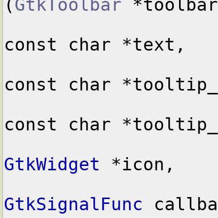
(
GtkToolbar
 *toolbar
const char *text,

const char *tooltip_
const char *tooltip_
GtkWidget
 *icon,

GtkSignalFunc
 callba