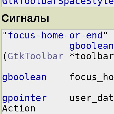
GtkToolbarSpaceStyle
Сигналы
"
focus-home-or-end
"

gboolean
(
GtkToolbar
 *toolbar
gboolean
    focus_ho
gpointer
    user_dat
Action
