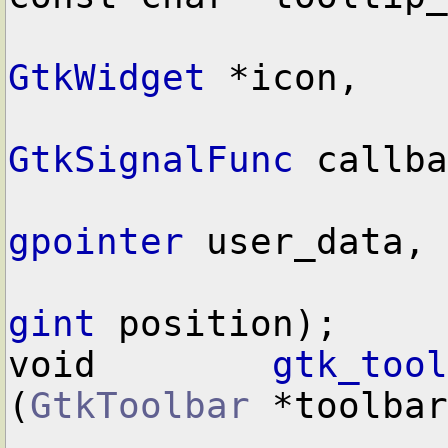
GtkWidget
 *icon,

GtkSignalFunc
 callba
gpointer
 user_data,

gint
 position);

void        
gtk_tool
(
GtkToolbar
 *toolbar