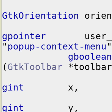
GtkOrientation
 orien
gpointer
       user_
"
popup-context-menu
"

gboolean
(
GtkToolbar
 *toolbar
gint
        x,

gint
        y,
