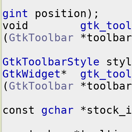
gint
 position);

void        
gtk_tool
(
GtkToolbar
 *toolbar
GtkToolbarStyle
GtkWidget
*  
gtk_tool
(
GtkToolbar
 *toolbar
const 
gchar
 *stock_i