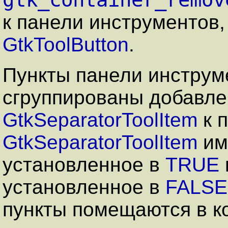
к панели инструментов,
GtkToolButton
.
Пункты панели инструм
сгруппированы добавле
GtkSeparatorToolItem
к 
GtkSeparatorToolItem
им
установленное в
TRUE
установленное в
FALSE
пункты помещаются в к