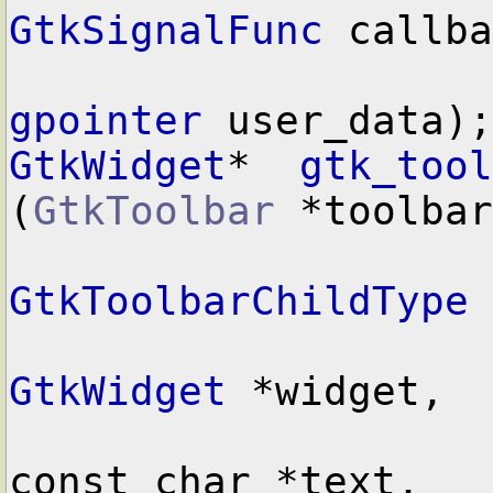
GtkSignalFunc
 callba
gpointer
GtkWidget
*  
gtk_tool
(
GtkToolbar
 *toolbar
GtkToolbarChildType
 
GtkWidget
 *widget,

const char *text,
