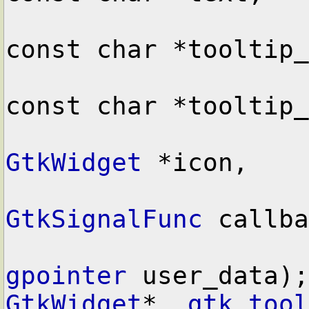
const char *tooltip_
const char *tooltip_
GtkWidget
 *icon,

GtkSignalFunc
 callba
gpointer
GtkWidget
*  
gtk_tool