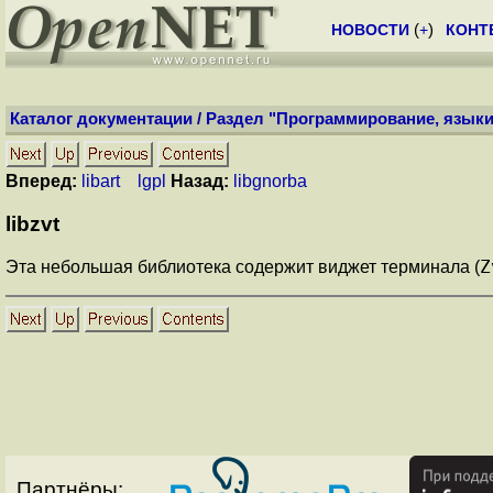
НОВОСТИ
(
+
)
КОНТ
Каталог документации
/
Раздел "Программирование, языки
Вперед:
libart lgpl
Назад:
libgnorba
libzvt
Z
Эта небольшая библиотека содержит виджет терминала (
Партнёры: