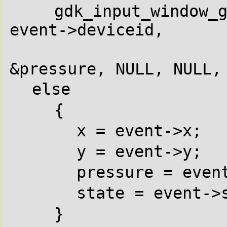
gdk_input_window_g
event->deviceid,
&pressure, NULL, NULL,
else
{
x = event->x;
y = event->y;
pressure = even
state = event->
}