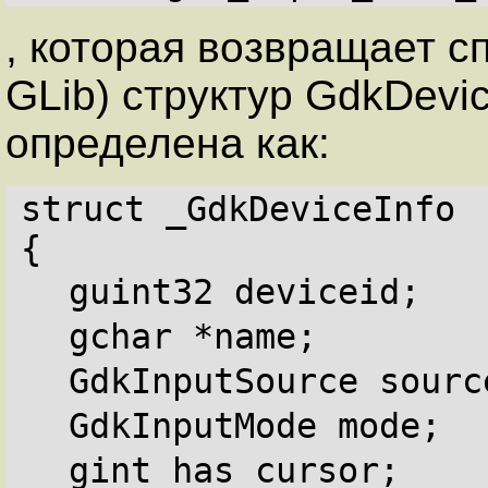
, которая возвращает сп
GLib) структур GdkDevic
определена как:
struct _GdkDeviceInfo
{
guint32 deviceid;
gchar *name;
GdkInputSource sourc
GdkInputMode mode;
gint has_cursor;