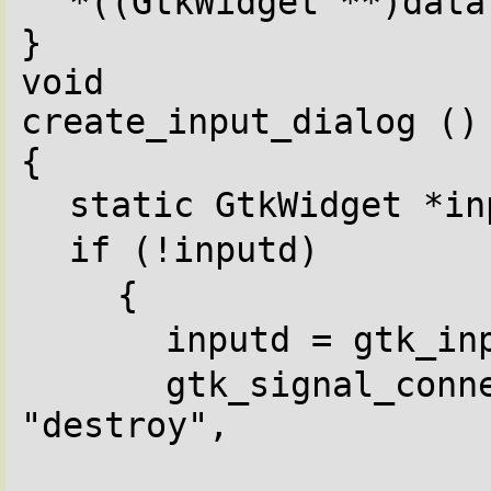
*((GtkWidget **)data
}
void
create_input_dialog ()
{
static GtkWidget *in
if (!inputd)
{
inputd = gtk_in
gtk_signal_conne
"destroy",