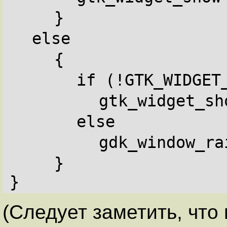
}
else
{
if (!GTK_WIDGET
gtk_widget_sh
else
gdk_window_ra
}
}
(Следует заметить, что