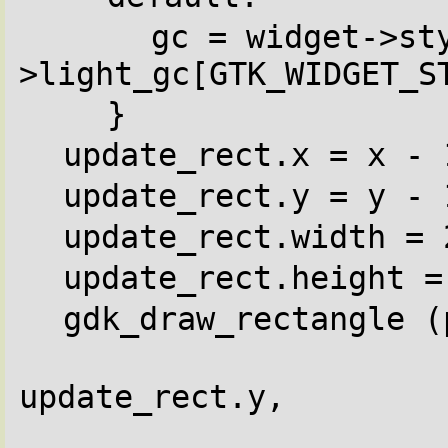
gc = widget->st
>light_gc[GTK_WIDGET_S
}
update_rect.x = x - 
update_rect.y = y - 
update_rect.width = 
update_rect.height =
gdk_draw_rectangle (
update_rect.y,