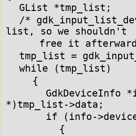
GList *tmp_list;
/* gdk_input_list_de
list, so we shouldn't
free it afterwar
tmp_list = gdk_input
while (tmp_list)
{
GdkDeviceInfo *i
*)tmp_list->data;
if (info->devic
{