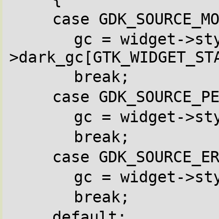
case GDK_SOURCE_M
gc = widget->st
>dark_gc[GTK_WIDGET_ST
break;
case GDK_SOURCE_P
gc = widget->st
break;
case GDK_SOURCE_E
gc = widget->st
break;
default: