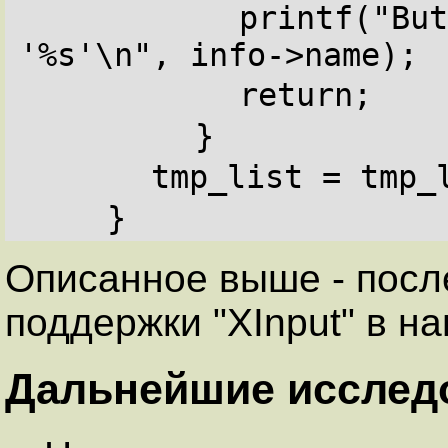
printf("But
'%s'\n", info->name);
return;
}
tmp_list = tmp_
}
Описанное выше - посл
поддержки "XInput" в н
Дальнейшие исслед