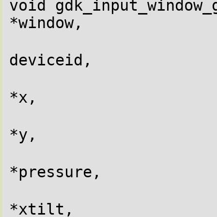
void gdk_input_window_get_
*window,
deviceid,
*x,
*y,
*pressure,
*xtilt,