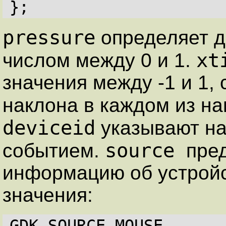
};
pressure
определяет д
xt
числом между 0 и 1.
значения между -1 и 1,
наклона в каждом из н
deviceid
указывают на
source
событием.
пре
информацию об устройс
значения:
GDK_SOURCE_MOUSE