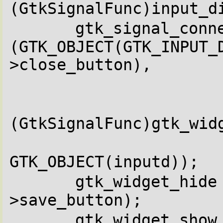
(GtkSignalFunc)input_d
gtk_signal_conne
(GTK_OBJECT(GTK_INPUT_
>close_button),
(GtkSignalFunc)gtk_wid
GTK_OBJECT(inputd));
gtk_widget_hide
>save_button);
gtk_widget_show