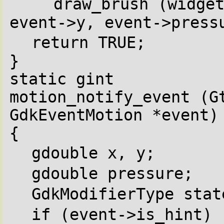
draw_brush (widget
event->y, event->press
return TRUE;
}
static gint
motion_notify_event (Gt
GdkEventMotion *event)
{
gdouble x, y;
gdouble pressure;
GdkModifierType stat
if (event->is_hint)