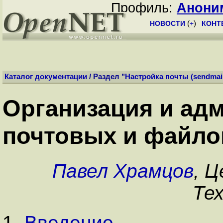
Профиль:
Анони
НОВОСТИ
(
+
)
КОНТ
Каталог документации
/ Раздел "
Настройка почты (sendmail,
Организация и ад
почтовых и файлов
Павел Храмцов
, 
Те
1.
Введение