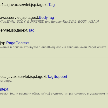
а javax.servlet.jsp.tagext.
Tag
ax.servlet.jsp.tagext.
BodyTag
BodyTag.EVAL_BODY_BUFFERED или IterationTag.EVAL_BODY_AGAIN.
vlet.jsp.tagext.
Tag
jsp.
PageContext
ения в списке атрибутов ServletRequest и в таблице имён PageContext.
са javax.servlet.jsp.tagext.
TagSupport
емпляру.
ntext
ession (если верна) и области(-ях) видимости приложения, в указанном п