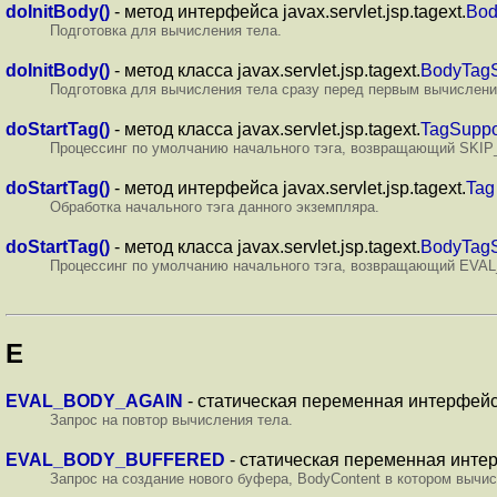
doInitBody()
- метод интерфейса javax.servlet.jsp.tagext.
Bod
Подготовка для вычисления тела.
doInitBody()
- метод класса javax.servlet.jsp.tagext.
BodyTagS
Подготовка для вычисления тела сразу перед первым вычисление
doStartTag()
- метод класса javax.servlet.jsp.tagext.
TagSuppo
Процессинг по умолчанию начального тэга, возвращающий SKI
doStartTag()
- метод интерфейса javax.servlet.jsp.tagext.
Tag
Обработка начального тэга данного экземпляра.
doStartTag()
- метод класса javax.servlet.jsp.tagext.
BodyTagS
Процессинг по умолчанию начального тэга, возвращающий E
E
EVAL_BODY_AGAIN
- статическая переменная интерфейса j
Запрос на повтор вычисления тела.
EVAL_BODY_BUFFERED
- статическая переменная интерфе
Запрос на создание нового буфера, BodyContent в котором вычис