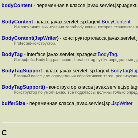
bodyContent
- переменная в классе javax.servlet.jsp.tagext.
BodyContent
- класс javax.servlet.jsp.tagext.
BodyContent
.
Инкапсуляция вычисления тела/body акции, которая становится д
BodyContent(JspWriter)
- конструктор класса javax.servlet.j
Protected-конструктор.
BodyTag
- interface javax.servlet.jsp.tagext.
BodyTag
.
Интерфейс BodyTag расширяет IterationTag путём определения 
BodyTagSupport
- класс javax.servlet.jsp.tagext.
BodyTagSup
Базовый класс для определения обработчиков тэгов, реализующ
BodyTagSupport()
- конструктор класса javax.servlet.jsp.tag
Конструктор по умолчанию, все подклассы должны только определ
bufferSize
- переменная класса javax.servlet.jsp.
JspWriter
C