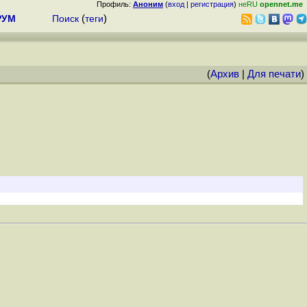
Профиль:
Аноним
(
вход
|
регистрация
)
неRU
opennet.me
РУМ
Поиск
(
теги
)
(
Архив
|
Для печати
)