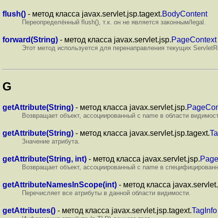
flush()
- метод класса javax.servlet.jsp.tagext.
BodyContent
Переопределённый flush(), т.к. он не является законным/legal.
forward(String)
- метод класса javax.servlet.jsp.
PageContext
Этот метод используется для перенаправления текущих ServletR
G
getAttribute(String)
- метод класса javax.servlet.jsp.
PageCon
Возвращает объект, ассоциированный с name в области видимости
getAttribute(String)
- метод класса javax.servlet.jsp.tagext.
T
Значение атрибута.
getAttribute(String, int)
- метод класса javax.servlet.jsp.
Page
Возвращает объект, ассоциированный с name в специфицированной
getAttributeNamesInScope(int)
- метод класса javax.servlet.
Перечисляет все атрибуты в данной области видимости.
getAttributes()
- метод класса javax.servlet.jsp.tagext.
TagInfo