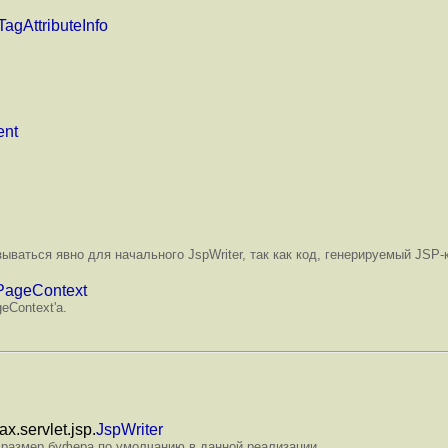
TagAttributeInfo
ent
ываться явно для начального JspWriter, так как код, генерируемый JSP-
PageContext
geContext
'
а.
.servlet.jsp.
JspWriter
т размер буфера по умолчанию в данной реализации.