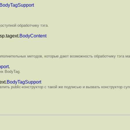
BodyTagSupport
оступной обработчику тэга.
sp.tagext.
BodyContent
дополнительных методов, которые дают возможность обработчику тэга м
port
.
их BodyTag.
ext.
BodyTagSupport
ить public-конструктор с такой же подписью и вызвать конструктор суп