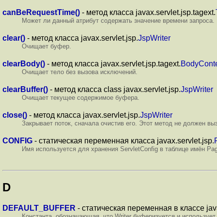
canBeRequestTime()
- метод класса javax.servlet.jsp.tagext.
Может ли данный атрибут содержать значение времени запроса.
clear()
- метод класса javax.servlet.jsp.
JspWriter
Очищает буфер.
clearBody()
- метод класса javax.servlet.jsp.tagext.
BodyCont
Очищает тело без вызова исключений.
clearBuffer()
- метод класса class javax.servlet.jsp.
JspWriter
Очищает текущее содержимое буфера.
close()
- метод класса javax.servlet.jsp.
JspWriter
Закрывает поток, сначала очистив его. Этот метод не должен выз
CONFIG
- статическая переменная класса javax.servlet.jsp.
Имя используется для хранения ServletConfig в таблице имён Pa
D
DEFAULT_BUFFER
- статическая переменная в классе javax
Константа, обозначающая, что Writer буферизуется и используе