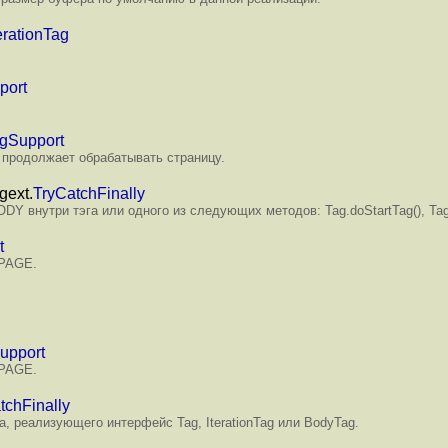
erationTag
port
gSupport
 продолжает обрабатывать страницу.
gext.
TryCatchFinally
 внутри тэга или одного из следующих методов: Tag.doStartTag(), Tag.do
t
_PAGE.
upport
_PAGE.
tchFinally
, реализующего интерфейс Tag, IterationTag или BodyTag.