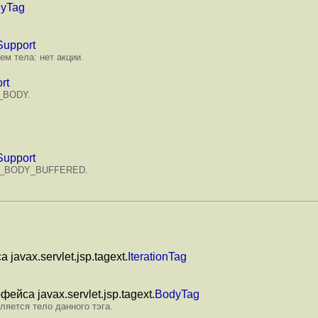
yTag
upport
м тела: нет акции.
rt
P_BODY.
upport
VAL_BODY_BUFFERED.
avax.servlet.jsp.tagext.
IterationTag
йса javax.servlet.jsp.tagext.
BodyTag
ляется тело данного тэга.