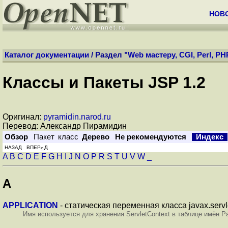
НОВ
Каталог документации
/ Раздел "
Web мастеру, CGI, Perl, PH
Классы и Пакеты JSP 1.2
Оригинал:
pyramidin.narod.ru
Перевод: Александр Пирамидин
Обзор
Пакет
класс
Дерево
Не рекомендуются
Индекс
НАЗАД ВПЕР╗Д
A
B
C
D
E
F
G
H
I
J
N
O
P
R
S
T
U
V
W
_
A
APPLICATION
- статическая переменная класса javax.servle
Имя используется для хранения ServletContext в таблице имён P