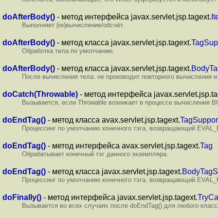
doAfterBody()
- метод интерфейса javax.servlet.jsp.tagext.
It
Выполняет (re)вычисление/обсчёт.
doAfterBody()
- метод класса javax.servlet.jsp.tagext.
TagSup
Обработка тела по умолчанию.
doAfterBody()
- метод класса javax.servlet.jsp.tagext.
BodyTa
После вычисления тела: не производит повторного вычисления и
doCatch(Throwable)
- метод интерфейса javax.servlet.jsp.ta
Вызывается, если Throwable возникает в процессе вычисления BODY
doEndTag()
- метод класса avax.servlet.jsp.tagext.
TagSuppor
Процессинг по умолчанию конечного тэга, возвращающий EVAL
doEndTag()
- метод интерфейса avax.servlet.jsp.tagext.
Tag
Обрабатывает конечный тэг данного экземпляра.
doEndTag()
- метод класса javax.servlet.jsp.tagext.
BodyTagS
Процессинг по умолчанию конечного тэга, возвращающий EVAL
doFinally()
- метод интерфейса javax.servlet.jsp.tagext.
TryCa
Вызывается во всех случаях после doEndTag() для любого класса