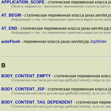
APPLICATION_SCOPE
- статическая переменная класса jav
Область видимости - приложение: именованная ссылка остаётся д
AT_BEGIN
- статическая переменная класса javax.servlet.js
Информация о том, что переменная скриптинга видна после начал
AT_END
- статическая переменная класса javax.servlet.jsp.t
Информация о том, что переменная скриптинга видна после конеч
autoFlush
- переменная класса javax.servlet.jsp.
JspWriter
B
BODY_CONTENT_EMPTY
- статическая переменная класса 
Статическая константа для метода getBodyContent(), когда он пус
BODY_CONTENT_JSP
- статическая переменная класса java
Статическая константа для метода getBodyContent(), если это JS
BODY_CONTENT_TAG_DEPENDENT
- статическая переме
Статическая константа для метода getBodyContent(). если он зави