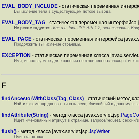
EVAL_BODY_INCLUDE
- статическая переменная интерфейс
Вычисление тела в существующем потоке вывода.
EVAL_BODY_TAG
- статическая переменная интерфейса jav
Не рекомендуется.
Как и в Java JSP API 1.2, использовать 
EVAL_PAGE
- статическая переменная интерфейса javax.ser
Продолжить вычисление страницы.
EXCEPTION
- статическая переменная класса javax.servlet.
Имя, используемое для хранения неотловленного/uncaught исключ
F
findAncestorWithClass(Tag, Class)
- статический метод клас
Найти экземпляр данного типа класса, ближайший к данному экз
findAttribute(String)
- метод класса javax.servlet.jsp.
PageCo
Ищет именованный атрибут в странице, запросе/request, сессии/s
flush()
- метод класса javax.servlet.jsp.
JspWriter
Очистка потока.