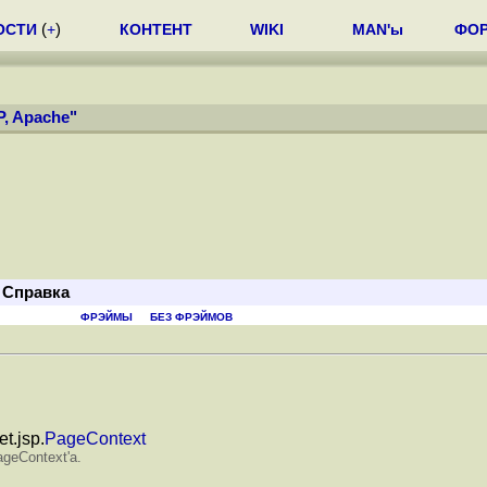
ОСТИ
(
+
)
КОНТЕНТ
WIKI
MAN'ы
ФО
P, Apache
"
Справка
ФРЭЙМЫ
БЕЗ ФРЭЙМОВ
t.jsp.
PageContext
ageContext
'
а.