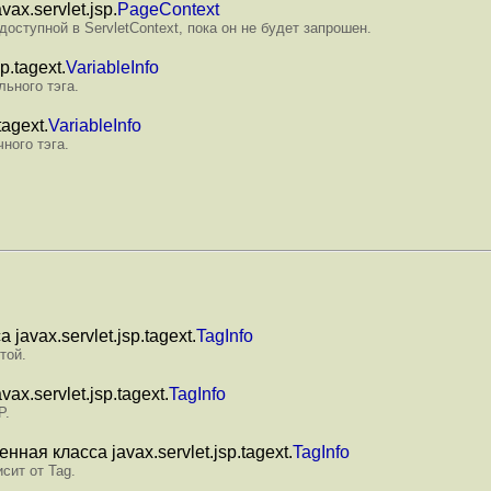
ax.servlet.jsp.
PageContext
оступной в ServletContext, пока он не будет запрошен.
p.tagext.
VariableInfo
ьного тэга.
agext.
VariableInfo
ного тэга.
javax.servlet.jsp.tagext.
TagInfo
той.
x.servlet.jsp.tagext.
TagInfo
P.
нная класса javax.servlet.jsp.tagext.
TagInfo
сит от Tag.