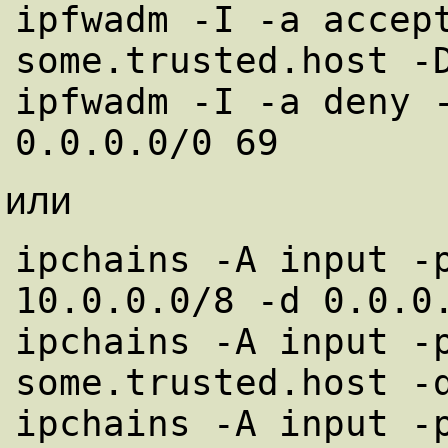
ipfwadm -I -a accept
some.trusted.host -D
ipfwadm -I -a deny -
или
ipchains -A input -p
10.0.0.0/8 -d 0.0.0.
ipchains -A input -p
some.trusted.host -d
ipchains -A input -p