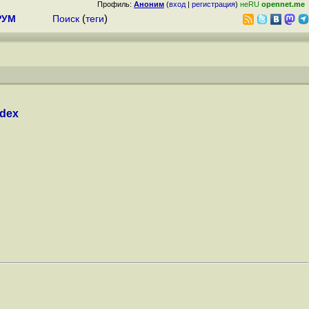
Профиль:
Аноним
(
вход
|
регистрация
)
неRU
opennet.me
РУМ
Поиск
(
теги
)
ndex