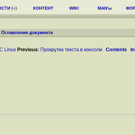
ОСТИ
(
+
)
КОНТЕНТ
WIKI
MAN'ы
ФО
/
Оглавление документа
С Linux
Previous:
Прокрутка текста в консоли
Contents
I