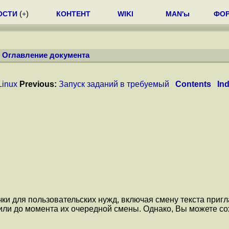
ОСТИ
(
+
)
КОНТЕНТ
WIKI
MAN'ы
ФО
/
Оглавление документа
Linux
Previous:
Запуск заданий в требуемый
Contents
In
ки для пользовательских нужд, включая смену текста приг
или до момента их очередной смены. Однако, Вы можете сох