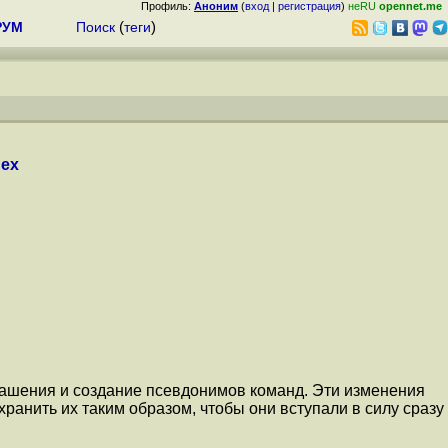
Профиль:
Аноним
(
вход
|
регистрация
)
неRU
opennet.me
РУМ
Поиск
(
теги
)
dex
лашения и создание псевдонимов команд. Эти изменения
ранить их таким образом, чтобы они вступали в силу сразу