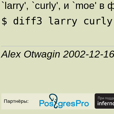
`larry', `curly', и `moe' 
$ diff3 larry curly
Alex Otwagin 2002-12-1
Партнёры: