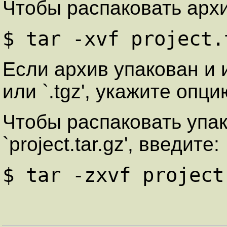
Чтобы распаковать архив 
$ tar -xvf project.
Если архив упакован и и
или `.tgz', укажите опцию
Чтобы распаковать упа
`project.tar.gz', введите:
$ tar -zxvf project