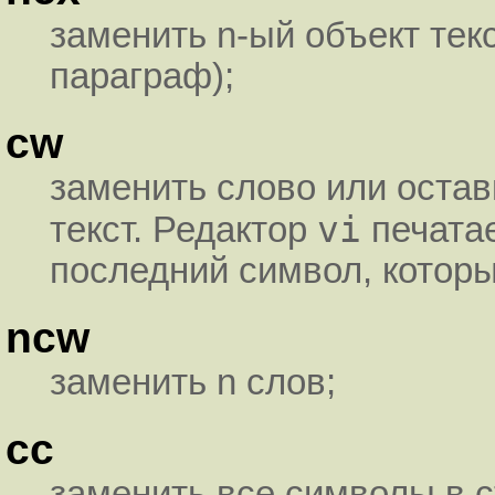
заменить n-ый объект тек
параграф);
cw
заменить слово или оста
vi
текст. Редактор
печата
последний символ, которы
ncw
заменить n слов;
cc
заменить все символы в с