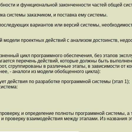
обности и функциональной законченности частей общей сис
ка системы заказчиком, и поставка ему системы.
последующих вариантов или версий системы, необходимость
модели проектных действий с анализом достоинств, недоста
енный цикл программного обеспечения, без этапов эксплуат
лагается перечень действий, которые должны быть выполне
орот, сгруппированы в различные этапы, в зависимости от 
нее, - аналоги из модели обобщенного цикла):
ет действия по разработке программной системы (этап 1);
система:
роверку, и определение полноты программной системы, а т
 и проверку взаимодействия между этапами. Из названия эт