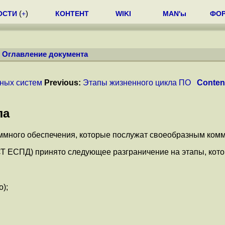
ОСТИ
(
+
)
КОНТЕНТ
WIKI
MAN'ы
ФО
/
Оглавление документа
ных систем
Previous:
Этапы жизненного цикла ПО
Conten
ла
ммного обеспечения, которые послужат своеобразным ком
 ЕСПД) принято следующее разграничение на этапы, которо
о);