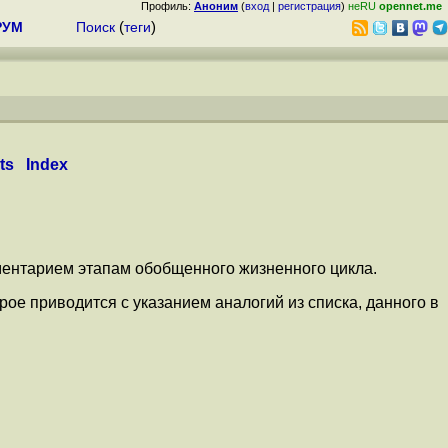
Профиль:
Аноним
(
вход
|
регистрация
)
неRU
opennet.me
РУМ
Поиск
(
теги
)
ts
Index
ментарием этапам обобщенного жизненного цикла.
е приводится с указанием аналогий из списка, данного в