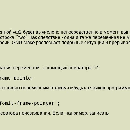
ременной var2 будет вычислено непосредственно в момент вы
трока ``two''. Как следствие - одна и та же переменная н
екурсии. GNU Make распознает подобные ситуации и прерыв
ания переменной - с помощью оператора ':=':
rame-pointer
текстовым переменным в каком-нибудь из языков программ
fomit-frame-pointer";
ератора присваивания. Если, например, записать