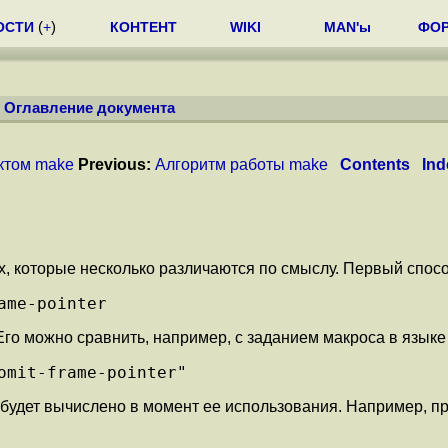
ОСТИ
(
+
)
КОНТЕНТ
WIKI
MAN'ы
ФО
/
Оглавление документа
ктом make
Previous:
Алгоритм работы make
Contents
Ind
которые несколько различаются по смыслу. Первый способ
ame-pointer
го можно сравнить, например, с заданием макроса в языке
omit-frame-pointer"
 будет вычислено в момент ее использования. Например, п