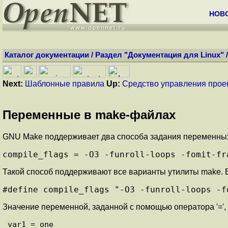
НОВ
Каталог документации
/
Раздел "Документация для Linux"
Next:
Шаблонные правила
Up:
Средство управления прое
Переменные в make-файлах
GNU Make поддерживает два способа задания переменных, 
compile_flags = -O3 -funroll-loops -fomit-fr
Такой способ поддерживают все варианты утилиты make. Е
#define compile_flags "-O3 -funroll-loops -f
Значение переменной, заданной с помощью оператора '=',
var1 = one
