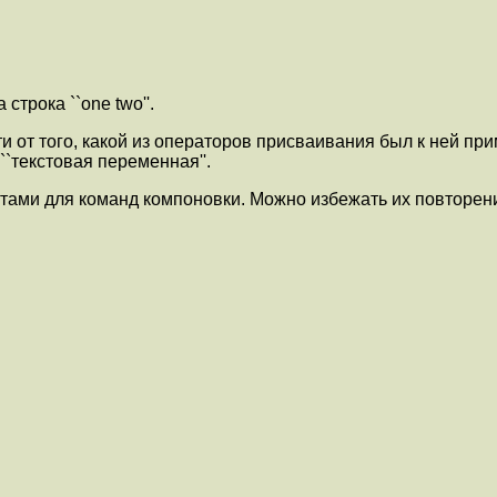
строка ``one two''.
и от того, какой из операторов присваивания был к ней п
 ``текстовая переменная''.
тами для команд компоновки. Можно избежать их повторен