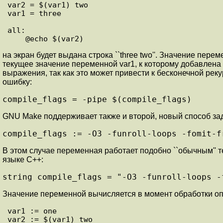
var2 = $(var1) two

var1 = three

all:

на экран будет выдана строка ``three two''. Значение пе
текущее значение переменной var1, к которому добавлена с
выражения, так как это может привести к бесконечной р
ошибку:
compile_flags = -pipe $(compile_flags)
GNU Make поддерживает также и второй, новый способ зад
compile_flags := -O3 -funroll-loops -fomit-f
В этом случае переменная работает подобно ``обычным'' 
языке C++:
string compile_flags = "-O3 -funroll-loops -
Значение переменной вычисляется в момент обработки оп
var1 := one

var2 := $(var1) two
