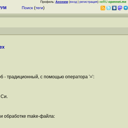
Профиль:
Аноним
(
вход
|
регистрация
)
неRU
opennet.me
РУМ
Поиск
(
теги
)
ex
 - традиционный, с помощью оператора '=':
 Си.
ри обработке make-файла: