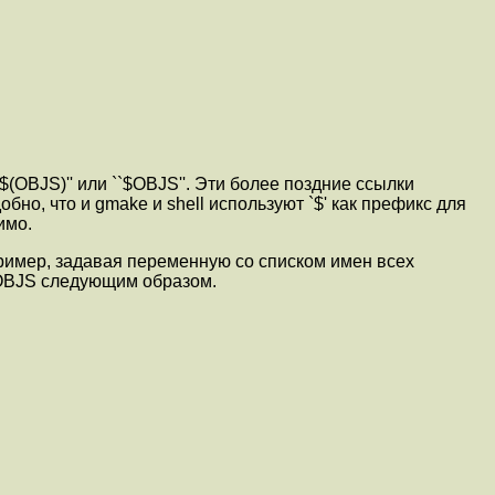
(OBJS)'' или ``$OBJS''. Эти более поздние ссылки
но, что и gmake и shell используют `$' как префикс для
имо.
ример, задавая переменную со списком имен всех
 OBJS следующим образом.