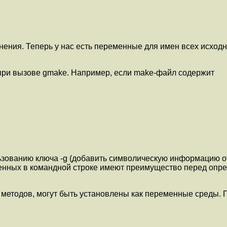
нения. Теперь у нас есть переменные для имен всех исход
при вызове gmake. Например, если make-файл содержит
ьзованию ключа -g (добавить символическую информацию от
енных в командной строке имеют преимущество перед опред
етодов, могут быть установлены как переменные среды. П