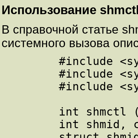
Использование shmct
В справочной статье sh
системного вызова опис
        #include <sys/types.h>

        #include <sys/ipc.h>

        #include <sys/shm.h>

        int shmctl (shmid, cmd, buf)

        int shmid, cmd;
