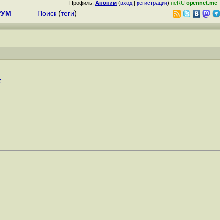
Профиль:
Аноним
(
вход
|
регистрация
)
неRU
opennet.me
РУМ
Поиск
(
теги
)
x