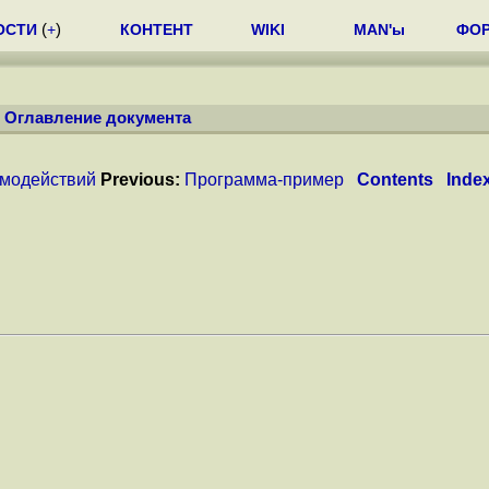
ОСТИ
(
+
)
КОНТЕНТ
WIKI
MAN'ы
ФО
/
Оглавление документа
модействий
Previous:
Программа-пример
Contents
Inde