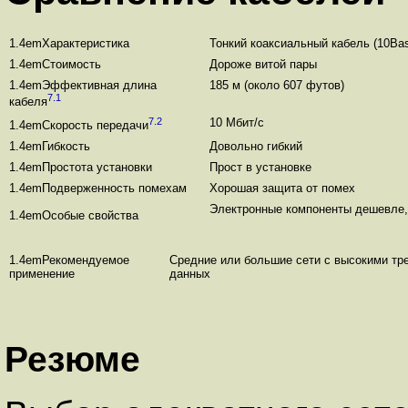
1.4emХарактеристика
Тонкий коаксиальный кабель (10Ba
1.4emСтоимость
Дороже витой пары
1.4emЭффективная длина
185 м (около 607 футов)
7.1
кабеля
7.2
10 Мбит/с
1.4emСкорость передачи
1.4emГибкость
Довольно гибкий
1.4emПростота установки
Прост в установке
1.4emПодверженность помехам
Хорошая защита от помех
Электронные компоненты дешевле,
1.4emОсобые свойства
1.4emРекомендуемое
Средние или большие сети с высокими тр
применение
данных
Резюме