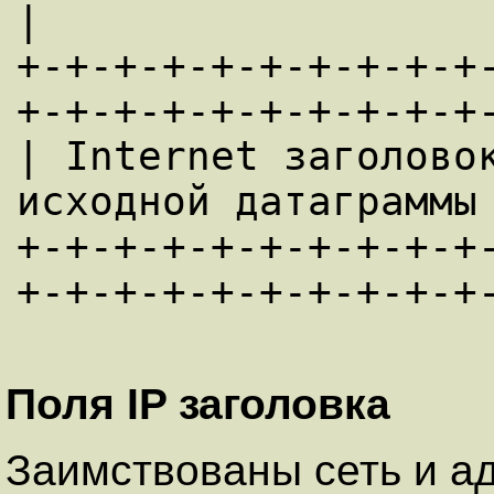
|

+-+-+-+-+-+-+-+-+-+
+-+-+-+-+-+-+-+-+-+-
| Internet заголовок
исходной датаграммы 
+-+-+-+-+-+-+-+-+-+
Поля IP заголовка
Заимствованы сеть и ад