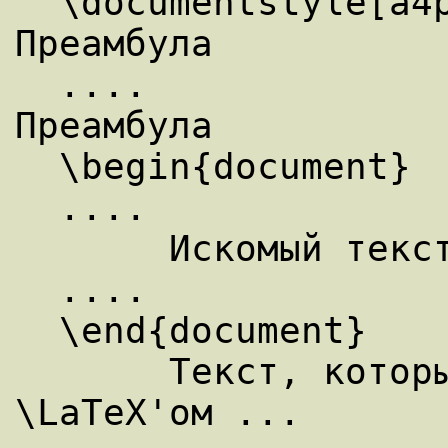
  \documentstyle[a4paper, 11pt]{article}  % 
Преамбула

  ....                                    % 
Преамбула

  \begin{document}

  ....

       Искомый текст документа ...

  ....

  \end{document}

       Текст, который игнорируется 
\LaTeX'ом ...
