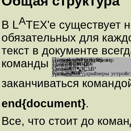
Общая структура
A
В L
T
X'е существует 
E
обязательных для кажд
текст в документе всег
команды
заканчиваться командо
end{document}
.
Все, что стоит до кома