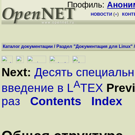
Профиль:
Анони
НОВОСТИ
(
+
)
КОНТ
Каталог документации
/
Раздел "Документация для Linux"
Next:
Десять специаль
A
введение в L
TEX
Prev
раз
Contents
Index