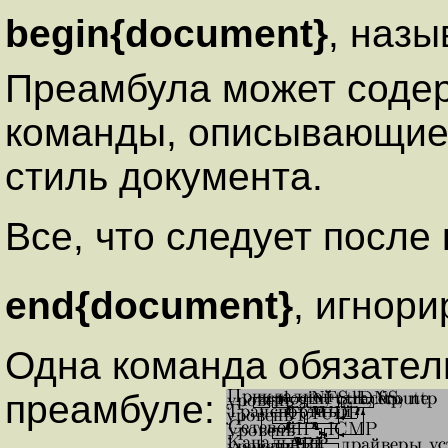
begin{document}
, наз
Преамбула может содер
команды, описывающи
стиль документа.
Все, что следует посл
end{document}
, игнори
Одна команда обязател
преамбуле: