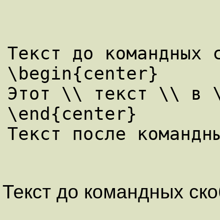
Текст до командных с
\begin{center}

Этот \\ текст \\ в \
\end{center}

Текст до командных ско