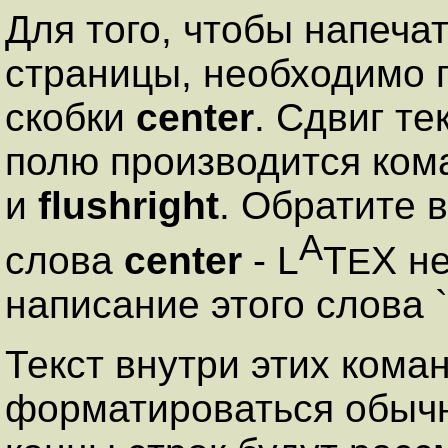
Для того, чтобы напечат
страницы, необходимо 
скобки
center
. Сдвиг те
полю производится ко
и
flushright
. Обратите 
A
слова
center
- L
T
X н
E
написание этого слова ``
Текст внутри этих кома
форматироваться обычн