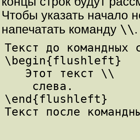
концы строк будут расс
Чтобы указать начало н
\\
напечатать команду
.
Текст до командных с
\begin{flushleft}

   Этот текст \\

    слева.

\end{flushleft}
