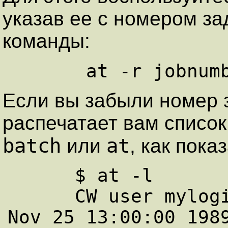
указав ее с номером з
команды:
Если вы забыли номер 
распечатает вам список
batch
at
или
, как пок
      $ at -l

      CW user mylogin 168302040.a at Sat 
Nov 25 13:00:00 1989