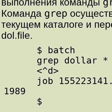
g
выполнения команды
grep
Команда
осуществ
текущем каталоге и пе
dol.file.
      $ batch

      grep dollar * > dol.file

      <^d>

      job 155223141.b at Sun Dec 11:14:54 
1989
