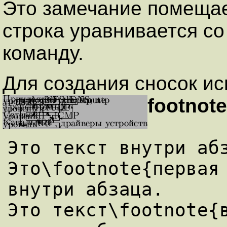
Это замечание помещает
строка уравнивается со
команду.
Для создания сносок и
footnote{
Это текст внутри абз
Это\footnote{первая 
внутри абзаца.

Это текст\footnote{в