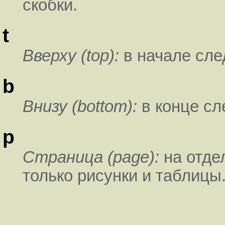
скобки.
t
Вверху (top):
в начале сл
b
Внизу (bottom):
в конце с
p
Страница (page):
на отде
только рисунки и таблицы