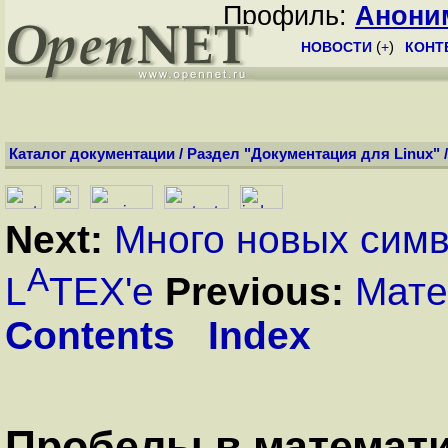
Профиль:
Анони
НОВОСТИ
(
+
)
КОНТ
Каталог документации
/
Раздел "Документация для Linux"
Next:
Много новых сим
A
L
TEX'e
Previous:
Мате
Contents
Index
Пробелы в математ