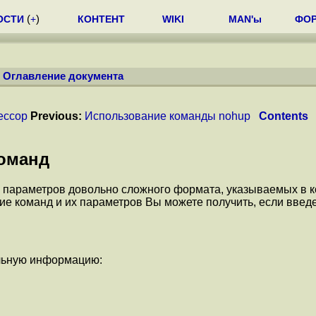
ОСТИ
(
+
)
КОНТЕНТ
WIKI
MAN'ы
ФО
/
Оглавление документа
ессор
Previous:
Использование команды nohup
Contents
команд
 параметров довольно сложного формата, указываемых в 
е команд и их параметров Вы можете получить, если введе
ельную информацию: