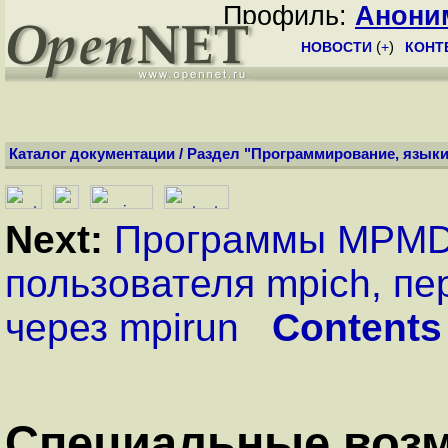
Профиль:
Анони
НОВОСТИ
(
+
)
КОНТ
Каталог документации
/
Раздел "Программирование, языки
Next:
Программы MPM
пользователя mpich, п
через mpirun
Contents
Специальные воз