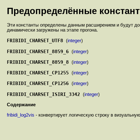
Предопределённые констан
Эти константы определены данным расширением и будут дос
динамически загружены на этапе прогона.
FRIBIDI_CHARSET_UTF8
(
integer
)
FRIBIDI_CHARSET_8859_6
(
integer
)
FRIBIDI_CHARSET_8859_8
(
integer
)
FRIBIDI_CHARSET_CP1255
(
integer
)
FRIBIDI_CHARSET_CP1256
(
integer
)
FRIBIDI_CHARSET_ISIRI_3342
(
integer
)
Содержание
fribidi_log2vis
- конвертирует логическую строку в визуальну