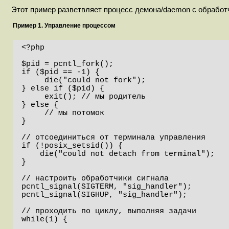
Этот пример разветвляет процесс демона/daemon с обработ
Пример 1. Управление процессом
<?php

$pid = pcntl_fork();

if ($pid == -1) {

     die("could not fork"); 

} else if ($pid) {

     exit(); // мы родитель

} else {

     // мы потомок

}

// отсоединиться от терминала управления

if (!posix_setsid()) {

    die("could not detach from terminal");

}

// настроить обработчики сигнала

pcntl_signal(SIGTERM, "sig_handler");

pcntl_signal(SIGHUP, "sig_handler");

// проходить по циклу, выполняя задачи

while(1) {
