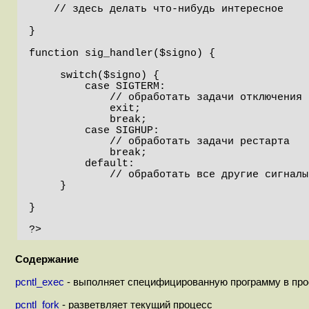
    // здесь делать что-нибудь интересное

}

function sig_handler($signo) {

     switch($signo) {

         case SIGTERM:

             // обработать задачи отключения

             exit;

             break;

         case SIGHUP:

             // обработать задачи рестарта

             break;

         default:

             // обработать все другие сигналы

     }

}

?>
Содержание
pcntl_exec
- выполняет специфицированную программу в про
pcntl_fork
- разветвляет текущий процесс