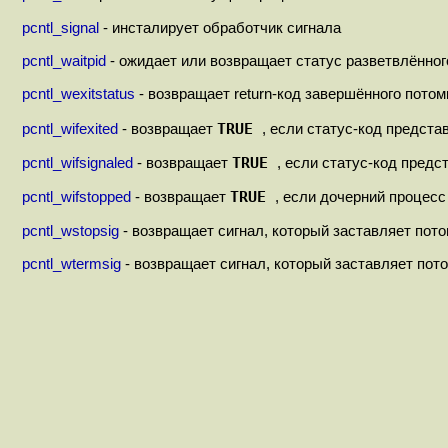
pcntl_signal
- инсталирует обработчик сигнала
pcntl_waitpid
- ожидает или возвращает статус разветвлённог
pcntl_wexitstatus
- возвращает return-код завершённого потом
TRUE
pcntl_wifexited
- возвращает
, если статус-код предст
TRUE
pcntl_wifsignaled
- возвращает
, если статус-код предс
TRUE
pcntl_wifstopped
- возвращает
, если дочерний процес
pcntl_wstopsig
- возвращает сигнал, который заставляет пот
pcntl_wtermsig
- возвращает сигнал, который заставляет пот