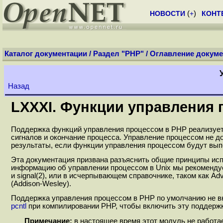
НОВОСТИ
(
+
)
КОНТ
Каталог документации
/
Раздел "PHP"
/
Оглавление докуме
Назад
LXXXI. Функции управления
Поддержка функций управления процессом в РНР реализует 
сигналов и окончание процесса. Управление процессом не д
результаты, если функции управления процессом будут вып
Эта документация призвана разъяснить общие принципы ис
информацию об управлении процессом в Unix мы рекомендуем 
и signal(2), или в исчерпывающем справочнике, таком как Adv
(Addison-Wesley).
Поддержка управления процессом в PHP по умолчанию не в
pcntl
при компилировании PHP, чтобы включить эту поддержк
Примечание:
в настоящее время этот модуль не работае