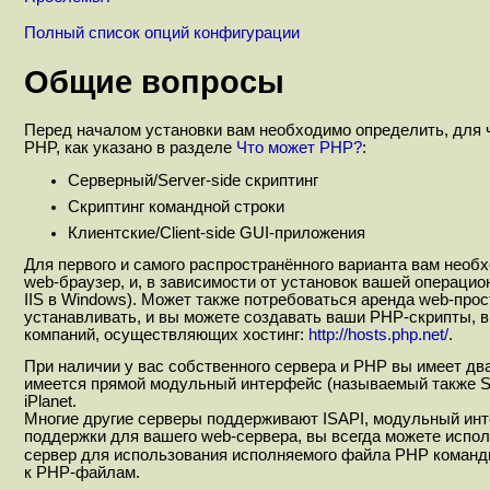
Полный список опций конфигурации
Общие вопросы
Перед началом установки вам необходимо определить, для 
PHP, как указано в разделе
Что может PHP?
:
Серверный/Server-side скриптинг
Скриптинг командной строки
Клиентские/Client-side GUI-приложения
Для первого и самого распространённого варианта вам необх
web-браузер, и, в зависимости от установок вашей операцио
IIS в Windows). Может также потребоваться аренда web-прос
устанавливать, и вы можете создавать ваши PHP-скрипты, в
компаний, осуществляющих хостинг:
http://hosts.php.net/
.
При наличии у вас собственного сервера и PHP вы имеет дв
имеется прямой модульный интерфейс (называемый также SAPI)
iPlanet.
Многие другие серверы поддерживают ISAPI, модульный инт
поддержки для вашего web-сервера, вы всегда можете испол
сервер для использования исполняемого файла РНР командн
к PHP-файлам.