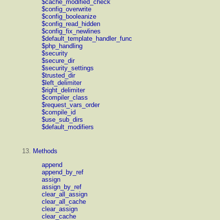
$cache_modified_check
$config_overwrite
$config_booleanize
$config_read_hidden
$config_fix_newlines
$default_template_handler_func
$php_handling
$security
$secure_dir
$security_settings
$trusted_dir
$left_delimiter
$right_delimiter
$compiler_class
$request_vars_order
$compile_id
$use_sub_dirs
$default_modifiers
13.
Methods
append
append_by_ref
assign
assign_by_ref
clear_all_assign
clear_all_cache
clear_assign
clear_cache