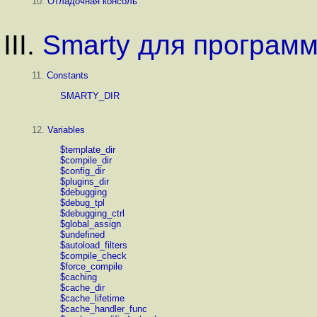
10.
Отладочная консоль
III.
Smarty для програм
11.
Constants
SMARTY_DIR
12.
Variables
$template_dir
$compile_dir
$config_dir
$plugins_dir
$debugging
$debug_tpl
$debugging_ctrl
$global_assign
$undefined
$autoload_filters
$compile_check
$force_compile
$caching
$cache_dir
$cache_lifetime
$cache_handler_func