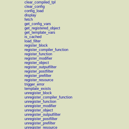
clear_compiled_tpl
clear_config
config_load
display
fetch
get_config_vars
get_registered_object
get_template_vars
is_cached
load_filter
register_block
register_compiler_function
register_function
register_modifier
register_object
register_outputfilter
register_postfilter
register_prefilter
register_resource
trigger_error
template_exists
unregister_block
unregister_compiler_function
unregister_function
unregister_modifier
unregister_object
unregister_outputfilter
unregister_postfilter
unregister_prefilter
unregister_resource