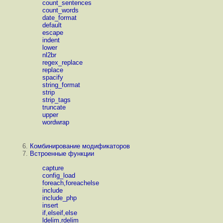
count_sentences
count_words
date_format
default
escape
indent
lower
nl2br
regex_replace
replace
spacify
string_format
strip
strip_tags
truncate
upper
wordwrap
6.
Комбинирование модификаторов
7.
Встроенные функции
capture
config_load
foreach,foreachelse
include
include_php
insert
if,elseif,else
ldelim,rdelim