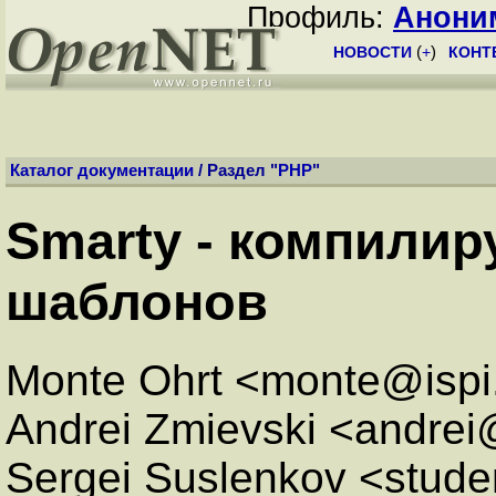
Профиль:
Анони
НОВОСТИ
(
+
)
КОНТ
Каталог документации
/ Раздел "
PHP
"
Smarty - компили
шаблонов
Monte Ohrt <monte@ispi
Andrei Zmievski <andre
Sergei Suslenkov <stude