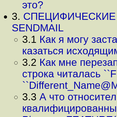
это?
3.
СПЕЦИФИЧЕСКИЕ
SENDMAIL
3.1
Как я могу заст
казаться исходящим
3.2
Как мне переза
строка читалась ``F
``Different_Name@M
3.3
А что относите
квалифицированных 