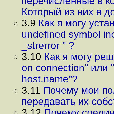
перечисленные в к
Который из них я д
3.9
Как я могу уста
undefined symbol ine
_strerror " ?
3.10
Как я могу реши
on connection" или "
host.name"?
3.11
Почему мои по
передавать их соб
3.12
Почему соедин