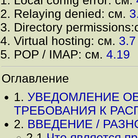
Local config error: см.
Relaying denied: см.
3
Directory permissions
Virtual hosting: см.
3.7
POP / IMAP: см.
4.19
Оглавление
1.
УВЕДОМЛЕНИЕ ОБ
ТРЕБОВАНИЯ К РА
2.
ВВЕДЕНИЕ / РАЗН
2.1
Что является п