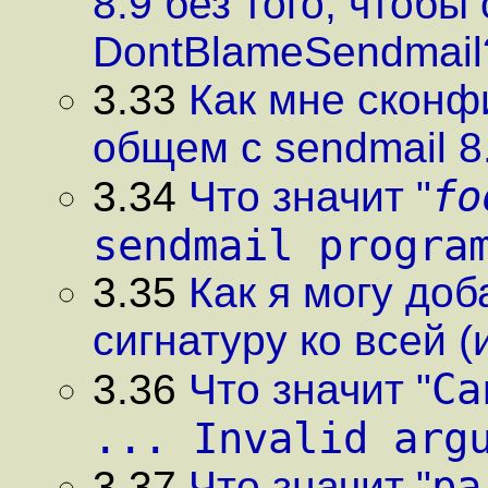
8.9 без того, чтоб
DontBlameSendmail
3.33
Как мне сконф
общем с sendmail 8
fo
3.34
Что значит "
sendmail progra
3.35
Как я могу доб
сигнатуру ко всей 
Ca
3.36
Что значит "
... Invalid arg
pa
3.37
Что значит "