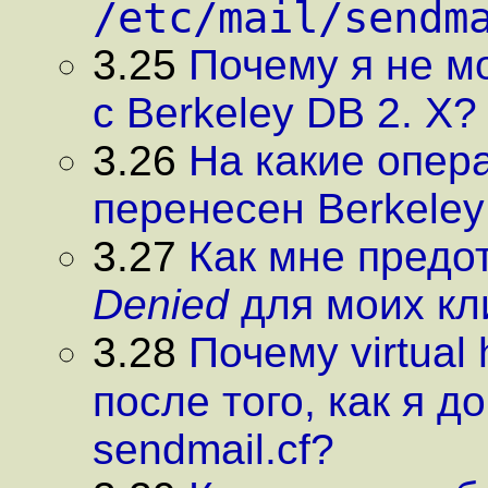
/etc/mail/sendm
3.25
Почему я не м
с Berkeley DB 2. X?
3.26
На какие опер
перенесен Berkeley
3.27
Как мне предо
Denied
для моих кл
3.28
Почему virtual
после того, как я 
sendmail.cf?