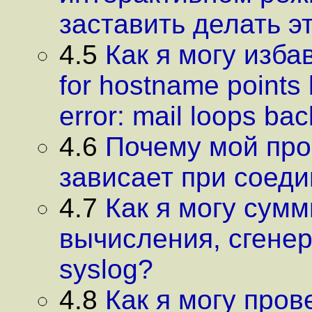
заставить делать э
4.5
Как я могу изба
for hostname points 
error: mail loops bac
4.6
Почему мой про
зависает при соед
4.7
Как я могу сумм
вычисления, сгене
syslog?
4.8
Как я могу пров