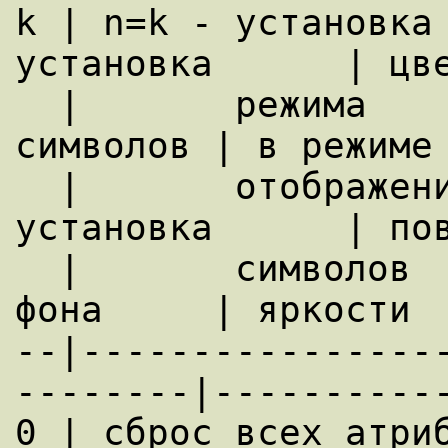
k | n=k - установка 
установка      | цве
  |       режима         |          цвета 
символов | в режиме

  |       отображения    | n=k+40 - 
установка      | пов
  |       символов       |          цвета 
фона     | яркости

--|----------------
--------|-----------
0 | сброс всех атрибутов | чер