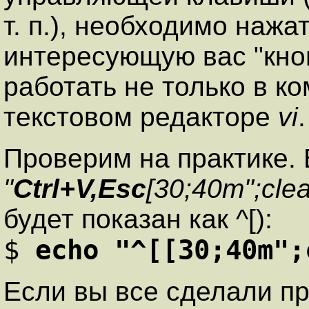
т. п.), необходимо нажа
интересующую вас "кноп
работать не только в ко
текстовом редакторе
vi
.
Проверим на практике.
"
Ctrl+V,Esc
[30;40m";clea
будет показан как ^[):
$
echo "^[[30;40m";
Если вы все сделали пр