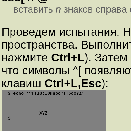
вставить
n
знаков справа 
Проведем испытания. Н
пространства. Выполни
нажмите
Ctrl+L
). Зате
что символы ^[ появляю
клавиш
Ctrl+L,Esc
):
 $ 
echo '^[[10;10Habc^[[5dXYZ'
             XYZ

 $
