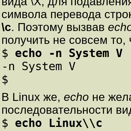
вида \Х, для подавлен
символа перевода стро
\с
. Поэтому вызвав
ech
получить не совсем то,
$
echo -n System V
-n System V
$
В Linux же,
echo
не жел
последовательности вид
$
echo Linux\\с