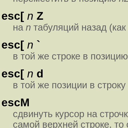
esc[
n
Z
на
n
табуляций назад (ка
esc[
n
`
в той же строке в позици
esc[
n
d
в той же позиции в строк
escM
сдвинуть курсор на строчк
самой верхней строке, то