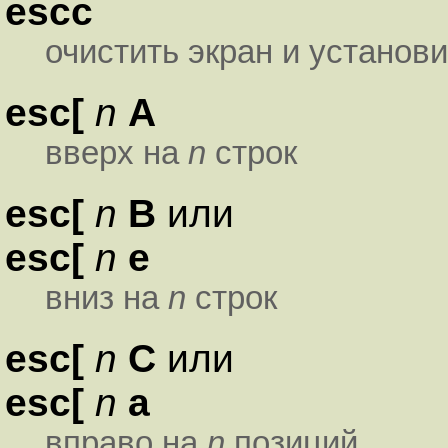
escc
очистить экран и установи
esc[
n
A
вверх на
n
строк
esc[
n
B
или
esc[
n
e
вниз на
n
строк
esc[
n
C
или
esc[
n
a
вправо на
n
позиций