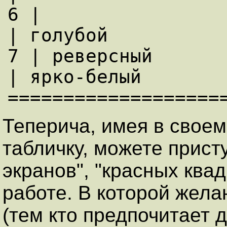
6 |                      | 
| голубой

7 | реверсный            | белы
| ярко-белый

===================
Теперича, имея в свое
табличку, можете прист
экранов", "красных ква
работе. В которой жела
(тем кто предпочитает д