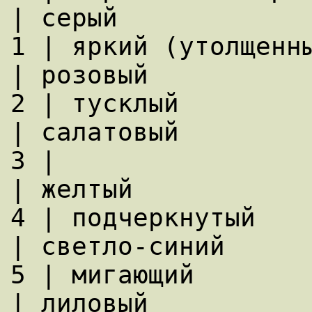
| серый

1 | яркий (утолщенный)   | кр
| розовый

2 | тусклый              | зе
| салатовый

3 |                      | 
| желтый

4 | подчеркнутый         | сини
| светло-синий

5 | мигающий             | 
| лиловый
