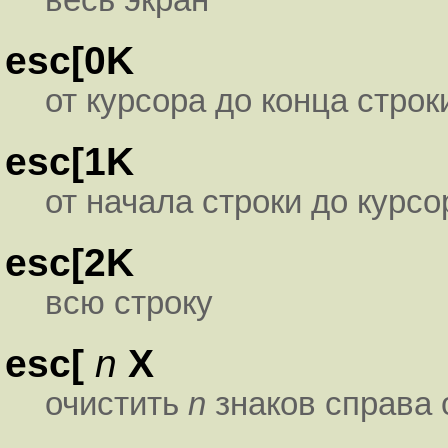
весь экран
esc[0K
от курсора до конца строк
esc[1K
от начала строки до курсо
esc[2K
всю строку
esc[
n
X
очистить
n
знаков справа 