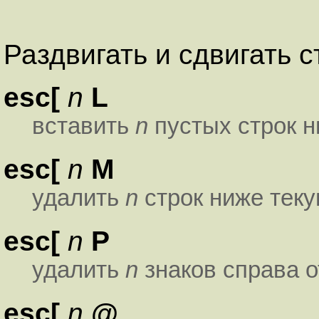
Раздвигать и сдвигать с
esc[
n
L
вставить
n
пустых строк н
esc[
n
M
удалить
n
строк ниже теку
esc[
n
P
удалить
n
знаков справа о
esc[
n
@