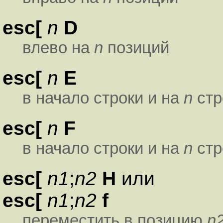
esc[
n
D
влево на
n
позиций
esc[
n
E
в начало строки и на
n
стр
esc[
n
F
в начало строки и на
n
стр
esc[
n1
;
n2
H
или
esc[
n1
;
n2
f
переместить в позицию
n