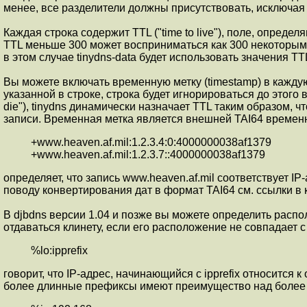
менее, все разделители должны присутствовать, исключая 
Каждая строка содержит TTL ("time to live"), поле, опред
TTL меньше 300 может восприниматься как 300 некоторыми
в этом случае tinydns-data будет использовать значения 
Вы можете включать временную метку (timestamp) в кажду
указанной в строке, строка будет игнорироваться до этого
die"), tinydns динамически назначает TTL таким образом, 
записи. Временная метка является внешней TAI64 време
+www.heaven.af.mil:1.2.3.4:0:4000000038af1379
+www.heaven.af.mil:1.2.3.7::4000000038af1379
определяет, что запись www.heaven.af.mil соответствует IP
поводу конвертирования дат в формат TAI64 см. ссылки в 
В djbdns версии 1.04 и позже вы можете определить распол
отдаваться клинету, если его расположение не совпадает
%lo:ipprefix
говорит, что IP-адрес, начинающийся с ipprefix относится 
более длинные префиксы имеют преимущество над более 