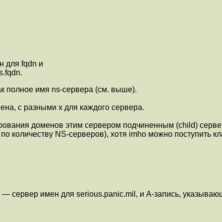
н для fqdn и
.fqdn.
ак полное имя ns-сервера (см. выше).
ена, с разными x для каждого сервера.
рования доменов этим сервером подчиненным (child) сервер
— по количеству NS-серверов), хотя imho можно поступить кла
 — сервер имен для serious.panic.mil, и A-запись, указывающу