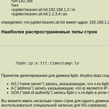
%in:192.168
%ex
+jupiter.heaven.af.mil:192.168.1.2:::in
+jupiter.heaven.af.mil:1.2.3.4:::ex
определяет, что jupiter.heaven.af.mil имеет адрес 192.168.1
Наиболее распространенные типы строк
.fqdn:ip:x:ttl:timestamp:lo
Принятие делегирования для домена fqdn. tinydns-data соз
NS ("name server") запись, указывающую, что x.ns.fqdn
A ("address") запись указывающую, что ip является IP-
SOA ("start of authority") запись fqdn с x.ns.fqdn в р
Вы можете иметь несколько таких строк для одного домена,
воспользоваться специальной записью для NS-серверов).