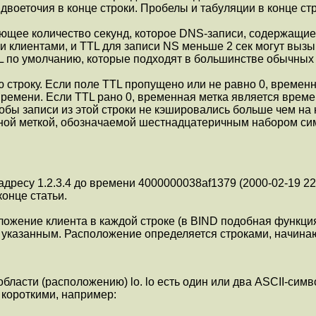
двоеточия в конце строки. Пробелы и табуляции в конце стр
еляющее количество секунд, которое DNS-записи, содержащие
 клиентами, и TTL для записи NS меньше 2 сек могут вызы
TTL по умолчанию, которые подходят в большинстве обычных
ю строку. Если поле TTL пропущено или не равно 0, времен
 времени. Если TTL рано 0, временная метка является врем
чтобы записи из этой строки не кэшировались больше чем н
нной меткой, обозначаемой шестнадцатеричным набором си
-адресу 1.2.3.4 до времени 4000000038af1379 (2000-02-19 22
конце статьи.
ожение клиента в каждой строке (в BIND подобная функция на
 с указанным. Расположение определяется строками, начин
к области (расположению) lo. lo есть один или два ASCII-сим
короткими, например: