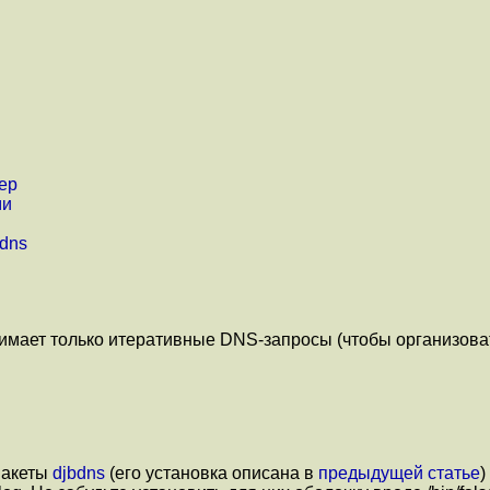
ер
ми
dns
нимает только итеративные DNS-запросы (чтобы организова
пакеты
djbdns
(его установка описана в
предыдущей статье
)