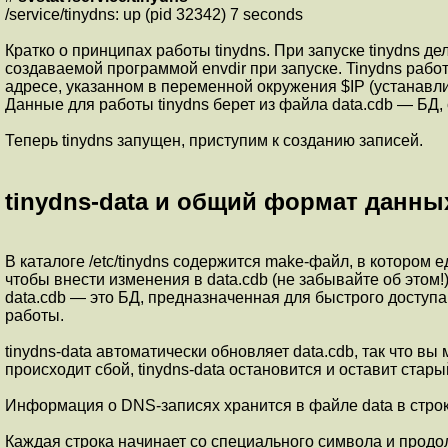
/service/tinydns: up (pid 32342) 7 seconds
Кратко о принципах работы tinydns. При запуске tinydns де
создаваемой программой envdir при запуске. Tinydns рабо
адресе, указанном в переменной окружения $IP (устанавл
Данные для работы tinydns берет из файла data.cdb — БД, 
Теперь tinydns запущен, приступим к созданию записей.
tinydns-data и общий формат данны
В каталоге /etc/tinydns содержится make-файл, в котором
чтобы внести изменения в data.cdb (не забывайте об этом!
data.cdb — это БД, предназначенная для быстрого доступа
работы.
tinydns-data автоматически обновляет data.cdb, так что вы
происходит сбой, tinydns-data остановится и оставит стар
Информация о DNS-записях хранится в файле data в строк
Каждая строка начинает со специального символа и продо