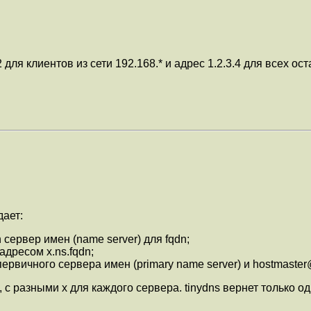
.2 для клиентов из сети 192.168.* и адрес 1.2.3.4 для всех ос
дает:
 сервер имен (name server) для fqdn;
адресом x.ns.fqdn;
оли первичного сервера имен (primary name server) и hostmast
 с разными x для каждого сервера. tinydns вернет только 