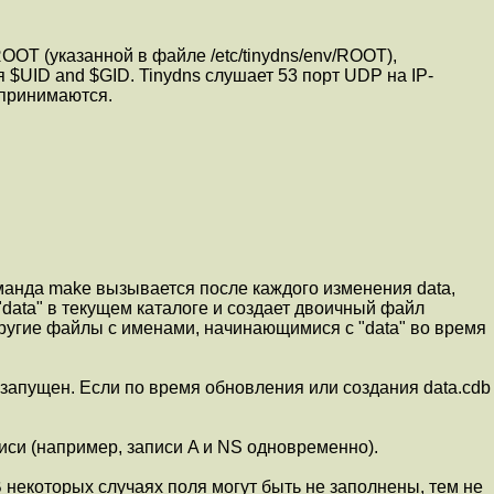
ROOT (указанной в файле /etc/tinydns/env/ROOT),
 $UID and $GID. Tinydns слушает 53 порт UDP на IP-
 принимаются.
оманда make вызывается после каждого изменения data,
"data" в текущем каталоге и создает двоичный файл
 другие файлы с именами, начинающимися с "data" во время
ns запущен. Если по время обновления или создания data.cdb
си (например, записи A и NS одновременно).
некоторых случаях поля могут быть не заполнены, тем не