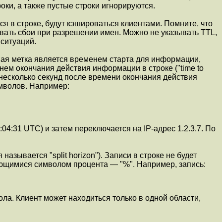
оки, а также пустые строки игнорируются.
ся в строке, будут кэшироваться клиентами. Помните, что
вать сбои при разрешении имен. Можно не указывать TTL,
 ситуаций.
ная метка является временем старта для информации,
енем окончания действия информации в строке ("time to
а несколько секунд после времени окончания действия
мволов. Например:
:04:31 UTC) и затем переключается на IP-адрес 1.2.3.7. По
зывается "split horizon"). Записи в строке не будет
ающимися символом процента — "%". Например, запись:
вола. Клиент может находиться только в одной области,