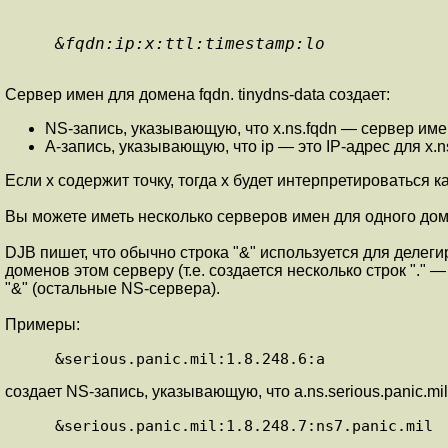
&fqdn:ip:x:ttl:timestamp:lo
Сервер имен для домена fqdn. tinydns-data создает:
NS-запись, указывающую, что x.ns.fqdn — сервер име
А-запись, указывающую, что ip — это IP-адрес для x.ns
Если x содержит точку, тогда x будет интерпретироваться к
Вы можете иметь несколько серверов имен для одного дом
DJB пишет, что обычно строка "&" используется для делеги
доменов этом серверу (т.е. создается несколько строк "." 
"&" (остальные NS-сервера).
Примеры:
&serious.panic.mil:1.8.248.6:a
создает NS-запись, указывающую, что a.ns.serious.panic.mil
&serious.panic.mil:1.8.248.7:ns7.panic.mil