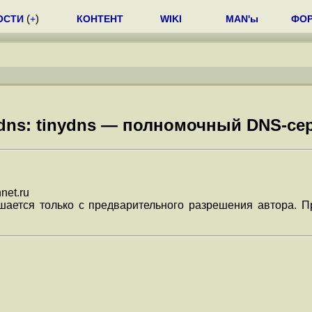
ОСТИ
(
+
)
КОНТЕНТ
WIKI
MAN'ы
ФО
dns: tinydns — полномочный DNS-се
net.ru
шается только с предварительного разрешения автора. П