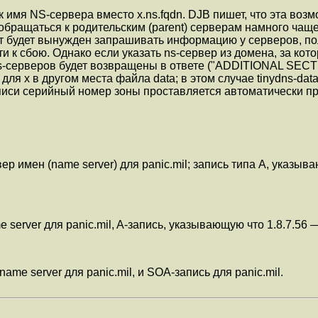
как имя NS-сервера вместо x.ns.fqdn. DJB пишет, что эта в
бращаться к родительским (parent) серверам намного чаще,
нт будет вынужден запрашивать информацию у серверов, по
и к сбою. Однако если указать ns-сервер из домена, за кото
s-серверов будет возвращены в ответе ("ADDITIONAL SECTI
для x в другом места файла data; в этом случае tinydns-data
аписи серийный номер зоны проставляется автоматически п
р имен (name server) для panic.mil; запись типа A, указываю
server для panic.mil, A-запись, указывающую что 1.8.7.56 — 
ame server для panic.mil, и SOА-запись для panic.mil.