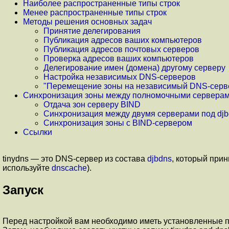
Наиболее распространенные типы строк
Менее распространенные типы строк
Методы решения основных задач
Принятие делегирования
Публикация адресов ваших компьютеров
Публикация адресов почтовых серверов
Проверка адресов ваших компьютеров
Делегирование имен (домена) другому серверу
Настройка независимых DNS-серверов
"Перемещение зоны на независимый DNS-серв
Синхронизация зоны между полномочными сервера
Отдача зон серверу BIND
Синхронизация между двумя серверами под djb
Синхронизация зоны с BIND-сервером
Cсылки
tinydns — это DNS-сервер из состава
djbdns
, который при
используйте
dnscache
).
Запуск
Перед настройкой вам необходимо иметь установленные 