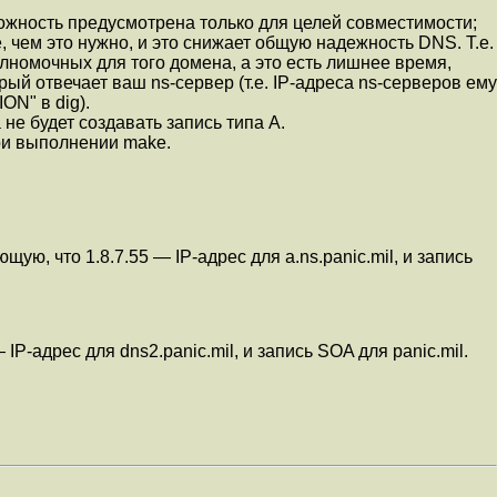
озможность предусмотрена только для целей совместимости;
 чем это нужно, и это снижает общую надежность DNS. Т.е.
лномочных для того домена, а это есть лишнее время,
рый отвечает ваш ns-сервер (т.е. IP-адреса ns-серверов ему
ON" в dig).
 не будет создавать запись типа A.
ри выполнении make.
щую, что 1.8.7.55 — IP-адрес для a.ns.panic.mil, и запись
IP-адрес для dns2.panic.mil, и запись SOA для panic.mil.