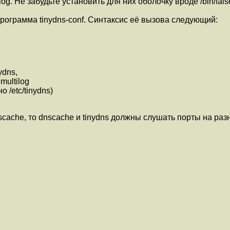
og. Не забудьте установить для них оболочку вроде /bin/fal
ограмма tinydns-conf. Синтаксис её вызова следующий:
ydns,
multilog
 /etc/tinydns)
scache, то dnscache и tinydns должны слушать порты на раз