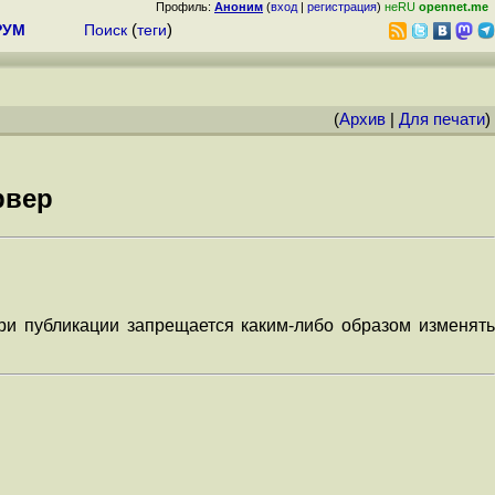
Профиль:
Аноним
(
вход
|
регистрация
)
неRU
opennet.me
РУМ
Поиск
(
теги
)
(
Архив
|
Для печати
)
рвер
ри публикации запрещается каким-либо образом изменять