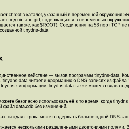
лает chroot в каталог, указанный в переменной окружения $
тает под uid and gid, содержащихся в переменных окружения
ивается так же, как $ROOT). Соединения на 53 порт TCP не
созданной tinydns-data.
х
 единственное действие — вызов программы tinydns-data. К
). tinydns-data читает информацию о DNS-записях из файла 
 tnydns к информации. tinydns-data также может создавать
 можете безопасно использовать её в то время, когда tinyd
ый файл data.cdb без изменений.
ах, каждая строка может содержать больше одной DNS-запи
лжается несколькими разделенными двоеточиями полями. В 