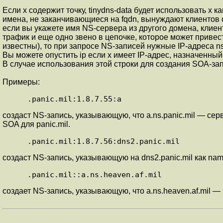
Если x содержит точку, tinydns-data будет использовать x 
имена, не заканчивающиеся на fqdn, вынуждают клиентов о
если вы укажете имя NS-сервера из другого домена, клие
трафик и еще одно звено в цепочке, которое может привест
известны), то при запросе NS-записей нужные IP-адреса n
Вы можете опустить ip если x имеет IP-адрес, назначенный 
В случае использования этой строки для создания SOA-з
Примеры:
.panic.mil:1.8.7.55:a
создаст NS-запись, указывающую, что a.ns.panic.mil — серве
SOA для panic.mil.
.panic.mil:1.8.7.56:dns2.panic.mil
создаст NS-запись, указывающую на dns2.panic.mil как name 
.panic.mil::a.ns.heaven.af.mil
создает NS-запись, указывающую, что a.ns.heaven.af.mil — n