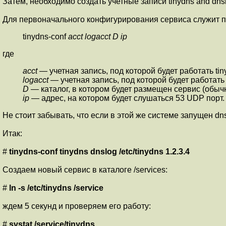
Затем, необходимо создать учетные записи tinydns and dnsl
Для первоначального конфигурирования сервиса служит пр
tinydns-conf
acct logacct D ip
где
acct
— учетная запись, под которой будет работать tin
logacct
— учетная запись, под которой будет работать 
D
— каталог, в котором будет размещен сервис (обычно
ip
— адрес, на котором будет слушаться 53 UDP порт.
Не стоит забывать, что если в этой же системе запущен dn
Итак:
#
tinydns-conf tinydns dnslog /etc/tinydns 1.2.3.4
Создаем новый сервис в каталоге /services:
#
ln -s /etc/tinydns /service
ждем 5 секунд и проверяем его работу:
#
svstat /service/tinydns