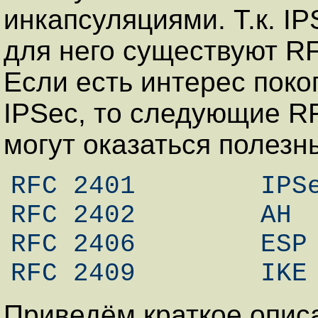
инкапсуляциями. Т.к. IP
для него существуют RF
Если есть интерес поко
IPSec, то следующие R
могут оказаться полезн
RFC 2401 	IPSec

RFC 2402 	AH

RFC 2406 	ESP

RFC 2409 	IKE
Приведём краткое опис