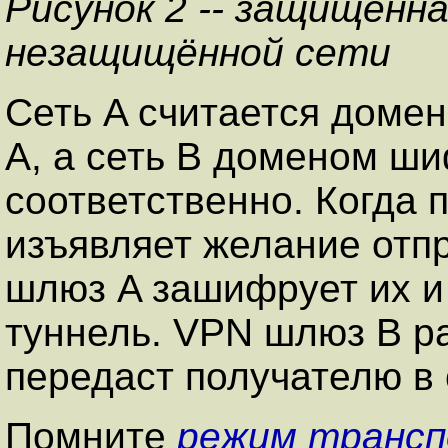
Рисунок 2 -- защищённа
незащищённой сети
Сеть A считается дом
A, а сеть B доменом ш
соответственно. Когда 
изъявляет желание отпр
шлюз A зашифрует их и
туннель. VPN шлюз B 
передаст получателю в 
Помните
режим транс