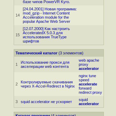
базе чипов PowerVR Kyro.
[24.04.2001] Новая программа:
mod_gzip - Internet Content
14
Acceleration module for the
popular Apache Web Server
[12.07.2000] Как настроить
AcceleratedX 5.0.3 для
15
использования TrueType
шрифтов
Тематический каталог
(3 элементов)
web
apache
Использование прокси для
1
proxy
акселерации web контента
accelerator
nginx
tune
speed
Контролируемые скачивания
2
accelerate
через X-Accel-Redirect в Nginx
forward
redirect
proxy
squid
3
squid accelerator не ускоpяет
accelerator
Каталог программ
(4 элементов)