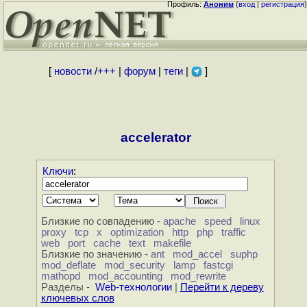
Профиль:
Аноним
(
вход
|
регистрация
)
[
новости
/
+++
|
форум
|
теги
|
]
accelerator
Ключи
:
Близкие по совпадению -
apache
speed
linux
proxy
tcp
x
optimization
http
php
traffic
web
port
cache
text
makefile
Близкие по значению -
ant
mod_accel
suphp
mod_deflate
mod_security
lamp
fastcgi
mathopd
mod_accounting
mod_rewrite
Разделы -
Web-технологии
|
Перейти к дереву
ключевых слов