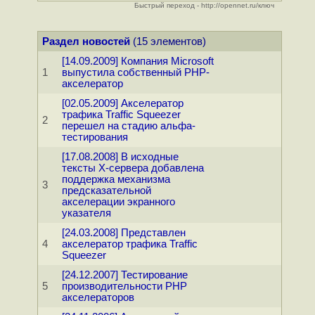
Быстрый переход - http://opennet.ru/ключ
Раздел новостей
(15 элементов)
[14.09.2009] Компания Microsoft
1
выпустила собственный PHP-
акселератор
[02.05.2009] Акселератор
трафика Traffic Squeezer
2
перешел на стадию альфа-
тестирования
[17.08.2008] В исходные
тексты X-сервера добавлена
поддержка механизма
3
предсказательной
акселерации экранного
указателя
[24.03.2008] Представлен
4
акселератор трафика Traffic
Squeezer
[24.12.2007] Тестирование
5
производительности PHP
акселераторов