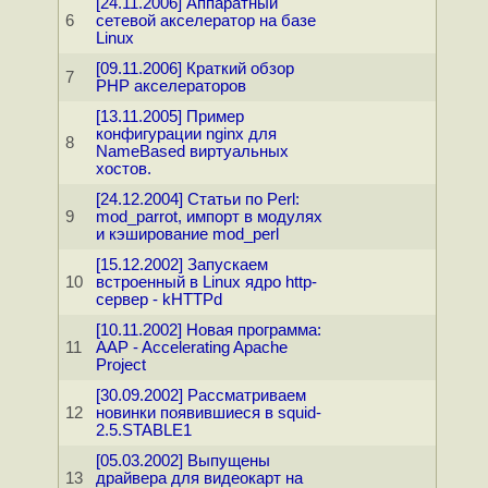
[24.11.2006] Аппаратный
6
сетевой акселератор на базе
Linux
[09.11.2006] Краткий обзор
7
PHP акселераторов
[13.11.2005] Пример
конфигурации nginx для
8
NameBased виртуальных
хостов.
[24.12.2004] Статьи по Perl:
9
mod_parrot, импорт в модулях
и кэширование mod_perl
[15.12.2002] Запускаем
10
встроенный в Linux ядро http-
сервер - kHTTPd
[10.11.2002] Новая программа:
11
AAP - Accelerating Apache
Project
[30.09.2002] Рассматриваем
12
новинки появившиеся в squid-
2.5.STABLE1
[05.03.2002] Выпущены
13
драйвера для видеокарт на