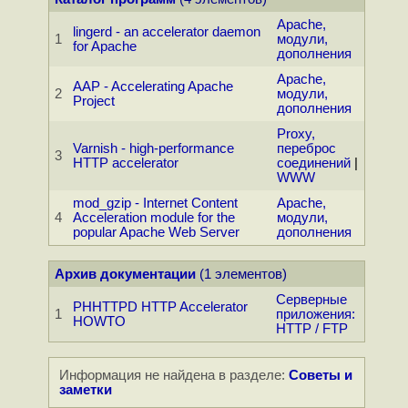
Apache,
lingerd - an accelerator daemon
1
модули,
for Apache
дополнения
Apache,
AAP - Accelerating Apache
2
модули,
Project
дополнения
Proxy,
Varnish - high-performance
переброс
3
HTTP accelerator
соединений
|
WWW
mod_gzip - Internet Content
Apache,
4
Acceleration module for the
модули,
popular Apache Web Server
дополнения
Архив документации
(1 элементов)
Серверные
PHHTTPD HTTP Accelerator
1
приложения:
HOWTO
HTTP / FTP
Информация не найдена в разделе:
Советы и
заметки