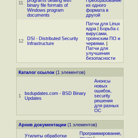
programs dealing with
Преобразование
11
binary file formats of
из одного
Windows program
формата в
documents
другой
Патчи для Linux
ядра
|
Борьба с
вирусами,
DSI - Distributed Security
троянским ПО и
12
Infrastructure
червями.
|
Патчи для
улучшения
безопасности
Каталог ссылок
(1 элементов)
Анонсы
новых
ошибок,
bsdupdates.com - BSD Binary
1
security
Updates
решения
для разных
ОС
Архив документации
(1 элементов)
Программирование,
Утилиты обработки