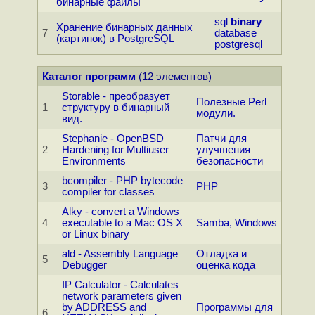
бинарные файлы
sql
binary
Хранение бинарных данных
7
database
(картинок) в PostgreSQL
postgresql
Каталог программ
(12 элементов)
Storable - преобразует
Полезные Perl
1
структуру в бинарный
модули.
вид.
Stephanie - OpenBSD
Патчи для
2
Hardening for Multiuser
улучшения
Environments
безопасности
bcompiler - PHP bytecode
3
PHP
compiler for classes
Alky - convert a Windows
4
executable to a Mac OS X
Samba, Windows
or Linux binary
ald - Assembly Language
Отладка и
5
Debugger
оценка кода
IP Calculator - Calculates
network parameters given
by ADDRESS and
Программы для
6