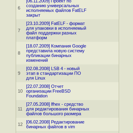
[06.11.2009] Проект по
созданию универсальных
6
исполняемых файлов FatELF
закрыт
[23.10.2009] FatELF - формат
для упаковки в исполняемый
7
файл поддержки разных
платформ
[18.07.2009] Компания Google
представила новую систему
8
публикации бинарных
изменений
[02.08.2008] LSB 4 - новый
9
этап в стандартизации ПО
для Linux
[22.07.2008] Отчет
10
организации FreeBSD
Foundation
[27.05.2008] lfhex - средство
11
для редактирования бинарных
файлов большого размера
[06.02.2008] Редактирование
12
бинарных файлов в vim