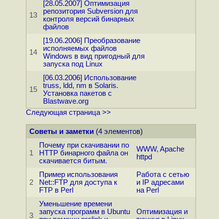
[28.05.2007] Оптимизация
репозитория Subversion для
13
контроля версий бинарных
файлов
[19.06.2006] Преобразование
исполняемых файлов
14
Windows в вид пригодный для
запуска под Linux
[06.03.2006] Использование
truss, ldd, nm в Solaris.
15
Установка пакетов с
Blastwave.org
Следующая страница >>
Советы и заметки
(4 элементов)
Почему при скачивании по
WWW, Apache
1
HTTP бинарного файла он
httpd
скачивается битым.
Пример использования
Работа с сетью
2
Net::FTP для доступа к
и IP адресами
FTP в Perl
на Perl
Уменьшение времени
запуска программ в Ubuntu
Оптимизация и
3