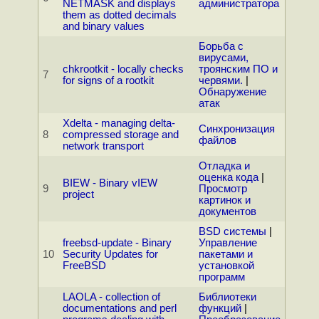
NETMASK and displays
администратора
them as dotted decimals
and binary values
Борьба с
вирусами,
chkrootkit - locally checks
троянским ПО и
7
for signs of a rootkit
червями.
|
Обнаружение
атак
Xdelta - managing delta-
Синхронизация
8
compressed storage and
файлов
network transport
Отладка и
оценка кода
|
BIEW - Binary vIEW
9
Просмотр
project
картинок и
документов
BSD системы
|
freebsd-update - Binary
Управление
10
Security Updates for
пакетами и
FreeBSD
установкой
программ
LAOLA - collection of
Библиотеки
documentations and perl
функций
|