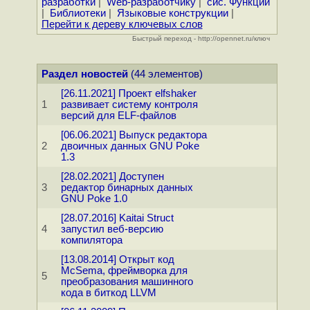
разработки
|
Web-разработчику
|
сис. Функции
|
Библиотеки
|
Языковые конструкции
|
Перейти к дереву ключевых слов
Быстрый переход - http://opennet.ru/ключ
Раздел новостей
(44 элементов)
[26.11.2021] Проект elfshaker
1
развивает систему контроля
версий для ELF-файлов
[06.06.2021] Выпуск редактора
2
двоичных данных GNU Poke
1.3
[28.02.2021] Доступен
3
редактор бинарных данных
GNU Poke 1.0
[28.07.2016] Kaitai Struct
4
запустил веб-версию
компилятора
[13.08.2014] Открыт код
McSema, фреймворка для
5
преобразования машинного
кода в биткод LLVM