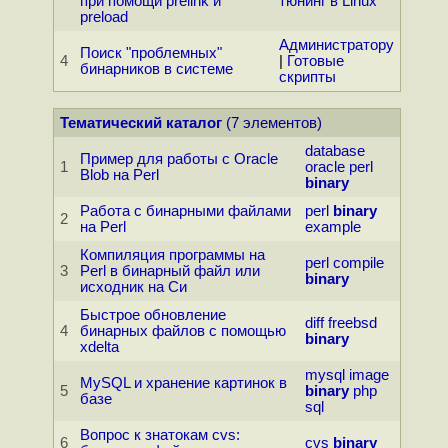
при помощи prelink и
тюнинг в Linux
preload
Администратору
Поиск "проблемных"
4
|
Готовые
бинарников в системе
скрипты
Тематический каталог
(7 элементов)
database
Пример для работы с Oracle
1
oracle
perl
Blob на Perl
binary
Работа с бинарными файлами
perl
binary
2
на Perl
example
Компиляция программы на
perl
compile
3
Perl в бинарный файл или
binary
исходник на Си
Быстрое обновление
diff
freebsd
4
бинарных файлов с помощью
binary
xdelta
mysql
image
MySQL и хранение картинок в
5
binary
php
базе
sql
Вопрос к знатокам cvs:
6
cvs
binary