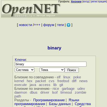
Профиль:
Аноним
(
вход
|
регистрация
)
[
новости
/
+++
|
форум
|
теги
|
]
binary
Ключи
:
Близкие по совпадению -
elf
linux
poke
kernel
hex
packet
cvs
freebsd
diff
news
execute
java
access
lib
git
Близкие по значению -
nice
garbage
udev
daemon
dbus
driver
lsof
timeout
zombie
path
Разделы -
Программирование
|
Языки
программирования
|
Базы данных
|
Средства