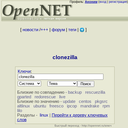
Профиль:
Аноним
(
вход
|
регистрация
)
[
новости
/
+++
|
форум
|
теги
|
]
clonezilla
Ключи
:
Близкие по совпадению -
backup
rescuezilla
gparted
redorescue
live
Близкие по значению -
update
centos
pkgsrc
altlinux
ubuntu
freesco
ipcop
mandrake
rpm
lilo
Разделы -
linux
|
Перейти к дереву ключевых
слов
Быстрый переход - http://opennet.ru/ключ