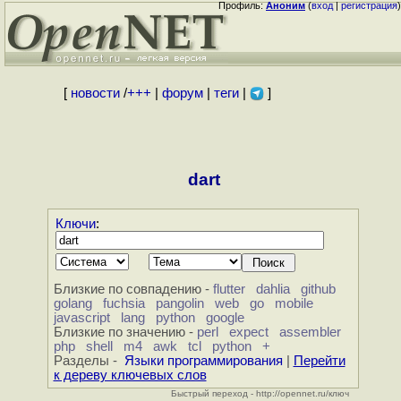
Профиль:
Аноним
(
вход
|
регистрация
)
[
новости
/
+++
|
форум
|
теги
|
]
dart
Ключи
:
Близкие по совпадению -
flutter
dahlia
github
golang
fuchsia
pangolin
web
go
mobile
javascript
lang
python
google
Близкие по значению -
perl
expect
assembler
php
shell
m4
awk
tcl
python
+
Разделы -
Языки программирования
|
Перейти
к дереву ключевых слов
Быстрый переход - http://opennet.ru/ключ