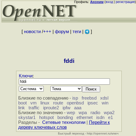
Профиль:
Аноним
(
вход
|
регистрация
)
[
новости
/
+++
|
форум
|
теги
|
]
fddi
Ключи
:
Близкие по совпадению -
isp
freebsd
xdsl
boot
vm
linux
route
openbsd
ipsec
win
link
traffic
iproute2
ipfw
aaa
Близкие по значению -
wep
wpa
radio
wpa2
skystar1
hotspot
bonding
ethernet
isdn
e1
Разделы -
Сетевые технологии
|
Перейти к
дереву ключевых слов
Быстрый переход - http://opennet.ru/ключ