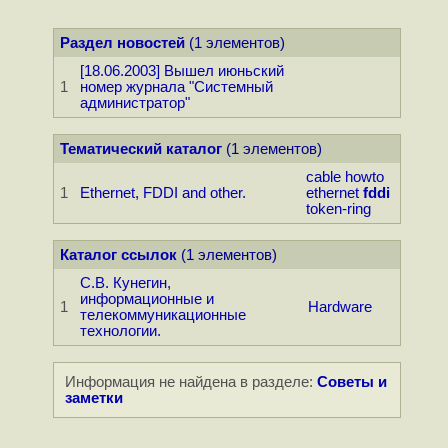
Раздел новостей
(1 элементов)
[18.06.2003] Вышел июньский
1
номер журнала "Системный
администратор"
Тематический каталог
(1 элементов)
cable
howto
1
Ethernet, FDDI and other.
ethernet
fddi
token-ring
Каталог ссылок
(1 элементов)
С.В. Кунегин,
информационные и
1
Hardware
телекоммуникационные
технологии.
Информация не найдена в разделе:
Советы и
заметки